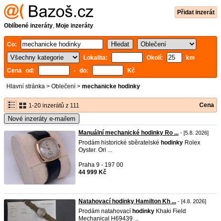
Přidat inzerát
Oblíbené inzeráty
,
Moje inzeráty
Co:
Lokalita:
Okolí:
km
Cena od:
- do:
Kč
Hlavní stránka
>
Oblečení
>
mechanicke hodinky
Cena
1-20 inzerátů z 111
Nové inzeráty e-mailem
Manuální mechanické hodinky Ro ...
- [5.8. 2026]
Prodám historické sběratelské
hodinky
Rolex
Oyster. Ori ...
Praha 9 - 197 00
44 999 Kč
Natahovací hodinky Hamilton Kh ...
- [4.8. 2026]
Prodám natahovací
hodinky
Khaki Field
Mechanical H69439 ...