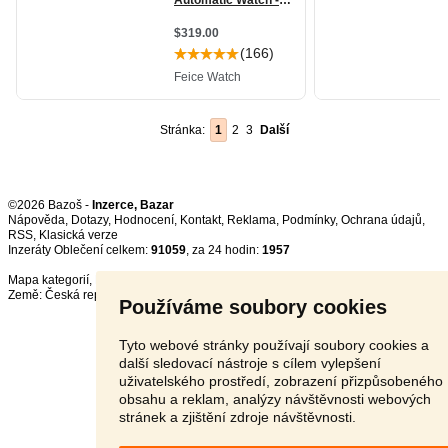
Stránka:
1
2
3
Další
©2026 Bazoš -
Inzerce, Bazar
Nápověda
,
Dotazy
,
Hodnocení
,
Kontakt
,
Reklama
,
Podmínky
,
Ochrana údajů
,
RSS
,
Inzeráty Oblečení celkem:
91059
, za 24 hodin:
1957
Mapa kategorií
,
Nejvyhledávanější výrazy
Země:
Česká republika
,
Slovensko
,
Polsko
,
Rakousko
Používáme soubory cookies
Tyto webové stránky používají soubory cookies a
další sledovací nástroje s cílem vylepšení
uživatelského prostředí, zobrazení přizpůsobeného
obsahu a reklam, analýzy návštěvnosti webových
stránek a zjištění zdroje návštěvnosti.