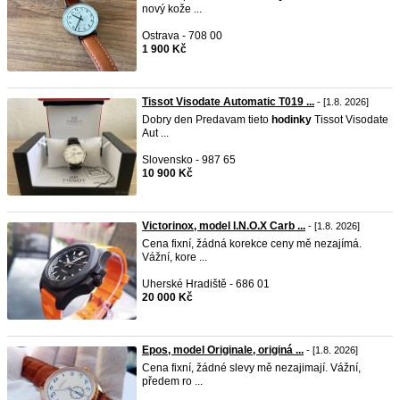
nový kože ...
Ostrava - 708 00
1 900 Kč
Tissot Visodate Automatic T019 ...
- [1.8. 2026]
Dobry den Predavam tieto
hodinky
Tissot Visodate
Aut ...
Slovensko - 987 65
10 900 Kč
Victorinox, model I.N.O.X Carb ...
- [1.8. 2026]
Cena fixní, žádná korekce ceny mě nezajímá.
Vážní, kore ...
Uherské Hradiště - 686 01
20 000 Kč
Epos, model Originale, originá ...
- [1.8. 2026]
Cena fixní, žádné slevy mě nezajimají. Vážní,
předem ro ...