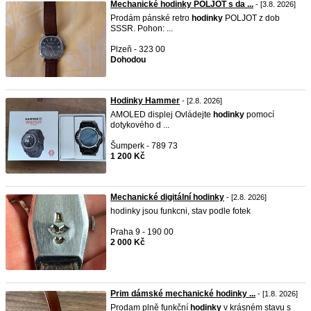
Mechanické hodinky POLJOT s da ...
- [3.8. 2026]
Prodám pánské retro
hodinky
POLJOT z dob
SSSR. Pohon: ...
Plzeň - 323 00
Dohodou
Hodinky Hammer
- [2.8. 2026]
AMOLED displej Ovládejte
hodinky
pomocí
dotykového d ...
Šumperk - 789 73
1 200 Kč
Mechanické digitální hodinky
- [2.8. 2026]
hodinky jsou funkcni, stav podle fotek
Praha 9 - 190 00
2 000 Kč
Prim dámské mechanické hodinky ...
- [1.8. 2026]
Prodam plně funkční
hodinky
v krásném stavu s