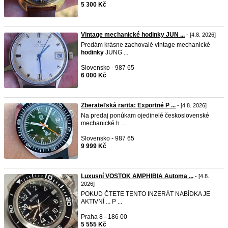
5 300 Kč
Vintage mechanické hodinky JUN ...
- [4.8. 2026]
Predám krásne zachovalé vintage mechanické
hodinky
JUNG ...
Slovensko - 987 65
6 000 Kč
Zberateľská rarita: Exportné P ...
- [4.8. 2026]
Na predaj ponúkam ojedinelé československé
mechanické h ...
Slovensko - 987 65
9 999 Kč
Luxusní VOSTOK AMPHIBIA Automa ...
- [4.8.
2026]
POKUD ČTETE TENTO INZERÁT NABÍDKA JE
AKTIVNÍ ... P ...
Praha 8 - 186 00
5 555 Kč