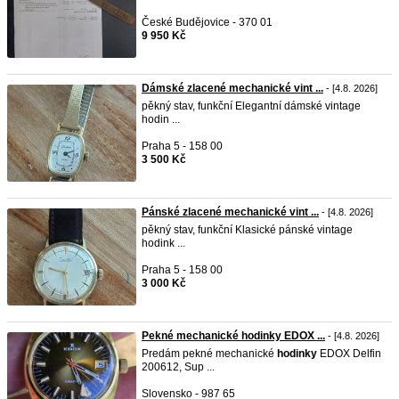
České Budějovice - 370 01
9 950 Kč
Dámské zlacené mechanické vint ...
- [4.8. 2026]
pěkný stav, funkční Elegantní dámské vintage
hodin ...
Praha 5 - 158 00
3 500 Kč
Pánské zlacené mechanické vint ...
- [4.8. 2026]
pěkný stav, funkční Klasické pánské vintage
hodink ...
Praha 5 - 158 00
3 000 Kč
Pekné mechanické hodinky EDOX ...
- [4.8. 2026]
Predám pekné mechanické
hodinky
EDOX Delfin
200612, Sup ...
Slovensko - 987 65