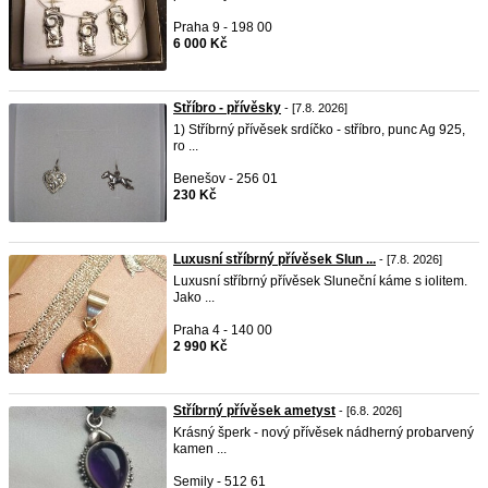
Praha 9 - 198 00
6 000 Kč
Stříbro - přívěsky
- [7.8. 2026]
1) Stříbrný přívěsek srdíčko - stříbro, punc Ag 925,
ro ...
Benešov - 256 01
230 Kč
Luxusní stříbrný přívěsek Slun ...
- [7.8. 2026]
Luxusní stříbrný přívěsek Sluneční káme s iolitem.
Jako ...
Praha 4 - 140 00
2 990 Kč
Stříbrný přívěsek ametyst
- [6.8. 2026]
Krásný šperk - nový přívěsek nádherný probarvený
kamen ...
Semily - 512 61