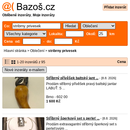
Přidat inzerát
Oblíbené inzeráty
,
Moje inzeráty
Co:
Lokalita:
Okolí:
km
Cena od:
- do:
Kč
Hlavní stránka
>
Oblečení
>
stribrny privesek
Cena
1-20 inzerátů z 95
Nové inzeráty e-mailem
Stříbrný přívěšek baltský jant ...
- [8.8. 2026]
Prodám stříbrný přívěšek pravý baltský jantar
LABUŤ. S ...
Brno - 602 00
1 600 Kč
Stříbrný šperkový set s perleť ...
- [8.8. 2026]
Prodám extravagantní stříbrný šperkový set s
perleťovým ...