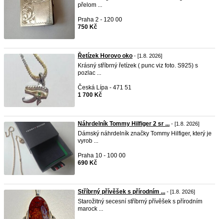
přelom ...
Praha 2 - 120 00
750 Kč
Řetízek Horovo oko
- [1.8. 2026]
Krásný stříbrný řetízek ( punc viz foto. S925) s
pozlac ...
Česká Lípa - 471 51
1 700 Kč
Náhrdelník Tommy Hilfiger 2 sr ...
- [1.8. 2026]
Dámský náhrdelník značky Tommy Hilfiger, který je
vyrob ...
Praha 10 - 100 00
690 Kč
Stříbrný přívěšek s přírodním ...
- [1.8. 2026]
Starožitný secesní stříbrný přívěšek s přírodním
marock ...