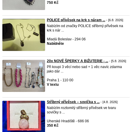
750 Kč
POLICE přívěsek na krk s náram ...
- [6.8. 2026]
Nabízím od značky POLICE stříbrný přívěsek na
krk s nár ...
Mladá Boleslav - 294 06
Nabídněte
20x NOVÉ ŠPERKY A BIŽUTERIE - ...
- [5.8. 2026]
Při koupi 3 věcí nebo sad + 1 věc navíc zdarma
jako dár ...
Praha 1 - 110 00
V textu
Stříbrný přívěsek – sovička s ...
- [4.8. 2026]
Nabízím roztomilý stříbrný přívěsek ve tvaru
sovičky s ...
Uherské Hradiště - 686 06
350 Kč