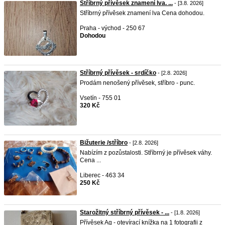
Stříbrný přívěsek znamení lva. ...
- [3.8. 2026]
Stříbrný přívěsek znamení lva Cena dohodou.
Praha - východ - 250 67
Dohodou
Stříbrný přívěsek - srdíčko
- [2.8. 2026]
Prodám nenošený přívěsek, stříbro - punc.
Vsetín - 755 01
320 Kč
Bižuterie /stříbro
- [2.8. 2026]
Nabízím z pozůstalosti. Stříbrný je přívěsek váhy.
Cena ...
Liberec - 463 34
250 Kč
Starožitný stříbrný přívěsek - ...
- [1.8. 2026]
Přívěsek Ag - otevírací knížka na 1 fotografii z