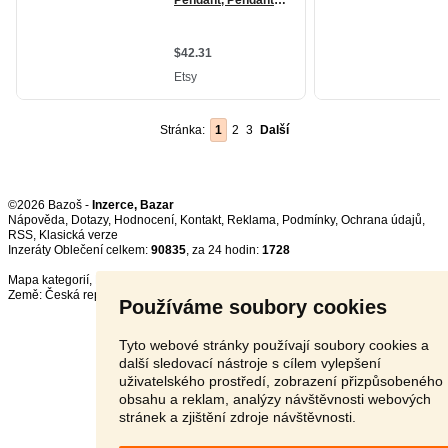
Stránka:
1
2
3
Další
©2026 Bazoš -
Inzerce, Bazar
Nápověda
,
Dotazy
,
Hodnocení
,
Kontakt
,
Reklama
,
Podmínky
,
Ochrana údajů
,
RSS
,
Inzeráty Oblečení celkem:
90835
, za 24 hodin:
1728
Mapa kategorií
,
Nejvyhledávanější výrazy
Země:
Česká republika
,
Slovensko
,
Polsko
,
Rakousko
Používáme soubory cookies
Tyto webové stránky používají soubory cookies a
další sledovací nástroje s cílem vylepšení
uživatelského prostředí, zobrazení přizpůsobeného
obsahu a reklam, analýzy návštěvnosti webových
stránek a zjištění zdroje návštěvnosti.