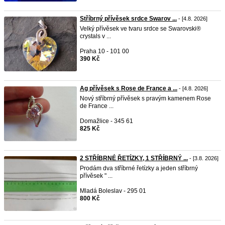
Stříbrný přívěsek srdce Swarov ...
- [4.8. 2026]
Velký přívěsek ve tvaru srdce se Swarovski®
crystals v ...
Praha 10 - 101 00
390 Kč
Ag přívěsek s Rose de France a ...
- [4.8. 2026]
Nový stříbrný přívěsek s pravým kamenem Rose
de France ...
Domažlice - 345 61
825 Kč
2 STŘÍBRNÉ ŘETÍZKY, 1 STŘÍBRNÝ ...
- [3.8. 2026]
Prodám dva stříbrné řetízky a jeden stříbrný
přívěsek " ...
Mladá Boleslav - 295 01
800 Kč