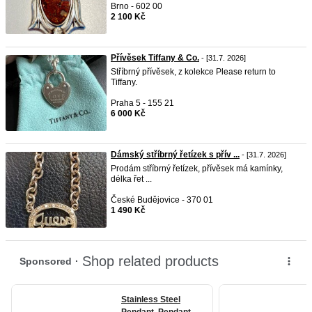
Brno - 602 00
2 100 Kč
Přívěsek Tiffany & Co.
- [31.7. 2026]
Stříbrný přívěsek, z kolekce Please return to
Tiffany.
Praha 5 - 155 21
6 000 Kč
Dámský stříbrný řetízek s přív ...
- [31.7. 2026]
Prodám stříbrný řetízek, přívěsek má kamínky,
délka řet ...
České Budějovice - 370 01
1 490 Kč