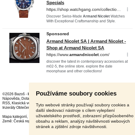
Používáme soubory cookies
©2026 Bazoš -
Inzerce, Bazar
Nápověda
,
Dotazy
,
Hodnocení
,
Kontakt
,
Reklama
,
Podmínky
,
Ochrana údajů
,
RSS
,
Tyto webové stránky používají soubory cookies a
Inzeráty Oblečení celkem:
90287
, za 24 hodin:
1614
další sledovací nástroje s cílem vylepšení
uživatelského prostředí, zobrazení přizpůsobeného
Mapa kategorií
,
Nejvyhledávanější výrazy
obsahu a reklam, analýzy návštěvnosti webových
Země:
Česká republika
,
Slovensko
,
Polsko
,
Rakousko
stránek a zjištění zdroje návštěvnosti.