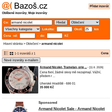
Přidat inzerát
Oblíbené inzeráty
,
Moje inzeráty
Co:
Lokalita:
Okolí:
km
Cena od:
- do:
Kč
Hlavní stránka
>
Oblečení
>
armand nicolet
Cena
1-1 inzerátů z 1
Nové inzeráty e-mailem
Armand Nicolet, Tramelan, orig ...
- [11.6. 2026]
Cena fixní, žádné slevy mě nezajimají. Vážní,
předem r ...
Uherské Hradiště - 686 01
35 000 Kč