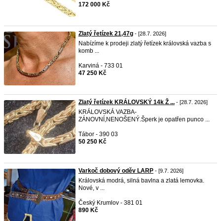
172 000 Kč
Zlatý řetízek 21,47g
- [28.7. 2026]
Nabízíme k prodeji zlatý řetízek královská vazba s
komb ...
Karviná - 733 01
47 250 Kč
Zlatý řetízek KRÁLOVSKÝ 14k Ž ...
- [28.7. 2026]
KRÁLOVSKÁ VAZBA-
ZÁNOVNÍ,NENOŠENÝ.Šperk je opatřen punco ...
Tábor - 390 03
50 250 Kč
Varkoč dobový oděv LARP
- [9.7. 2026]
Královská modrá, silná bavlna a zlatá lemovka.
Nové, v ...
Český Krumlov - 381 01
890 Kč