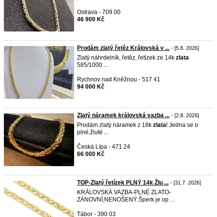
Ostrava - 709 00
46 900 Kč
Prodám zlatý řetěz Královská v ...
- [5.8. 2026]
Zlatý náhrdelník, řetěz, řetízek ze 14k
zlata
585/1000 ...
Rychnov nad Kněžnou - 517 41
94 000 Kč
Zlatý náramek královská vazba ...
- [2.8. 2026]
Prodám zlatý náramek z 18k
zlata
! Jedna se o
plné,žluté ...
Česká Lípa - 471 24
66 000 Kč
TOP-Zlatý řetízek PLNÝ 14k Žlu ...
- [31.7. 2026]
KRÁLOVSKÁ VAZBA-PLNÉ ZLATO-
ZÁNOVNÍ,NENOŠENÝ.Šperk je op ...
Tábor - 390 03