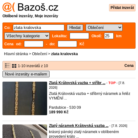
Přidat inzerát
Oblíbené inzeráty
,
Moje inzeráty
Co:
Lokalita:
Okolí:
km
Cena od:
- do:
Kč
Hlavní stránka
>
Oblečení
>
zlata kralovska
Cena
1-10 inzerátů z 10
Nové inzeráty e-mailem
Zlatá Královská vazba + stříbr ...
-
TOP
- [7.8.
2026]
Zlatá Královská vazba + stříbrný náramek a řetěz
VYMĚNÍ ...
Pardubice - 530 09
189 990 Kč
Zlatý náramek Královská vazba ...
- [7.8. 2026]
krásný pánský zlatý náramek v oblíbeném
provedení králo ...