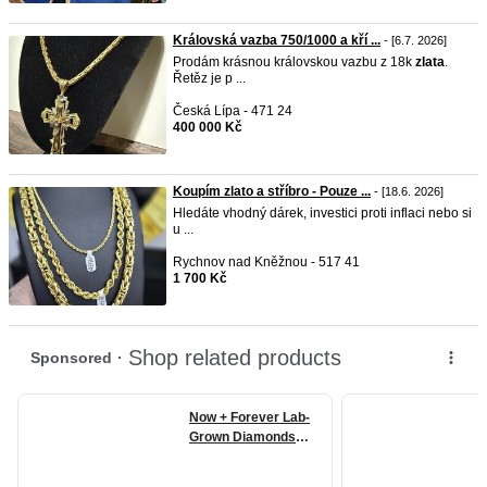
Královská vazba 750/1000 a kří ...
- [6.7. 2026]
Prodám krásnou královskou vazbu z 18k
zlata
.
Řetěz je p ...
Česká Lípa - 471 24
400 000 Kč
Koupím zlato a stříbro - Pouze ...
- [18.6. 2026]
Hledáte vhodný dárek, investici proti inflaci nebo si
u ...
Rychnov nad Kněžnou - 517 41
1 700 Kč