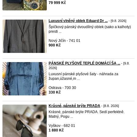
79 999 Kč
Luxusní vlněný oblek Eduard Dr ...
- [9.8. 2026]
Špičkový pánský dvoudílný oblek (sako a kalhoty)
presti ...
Nový Jičín - 741 01
900 Kč
PÁNSKÉ PLYŠOVÉ TEPLÉ DOMÁCÍ ŠA ...
- [9.8.
2026]
Luxusní pánské plyšové šaty - náhrada za
župan,úžasné,m ...
Ostrava - 700 30
330 Kč
Krásné, pánské brýle PRADA
- [8.8. 2026]
Krásné, pánské brýle PRADA. Sedí perfektně.
Matný, Pogu ...
Vyškov - 682 01
1 880 Kč