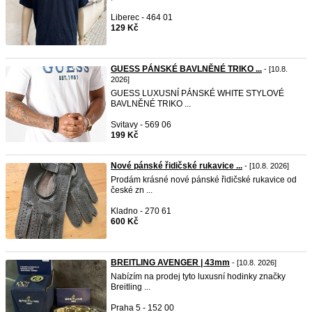
Liberec - 464 01
129 Kč
GUESS PÁNSKÉ BAVLNĚNÉ TRIKO ...
- [10.8.
2026]
GUESS LUXUSNÍ PÁNSKÉ WHITE STYLOVÉ
BAVLNĚNÉ TRIKO ...
Svitavy - 569 06
199 Kč
Nové pánské řidičské rukavice ...
- [10.8. 2026]
Prodám krásné nové pánské řidičské rukavice od
české zn ...
Kladno - 270 61
600 Kč
BREITLING AVENGER | 43mm
- [10.8. 2026]
Nabízím na prodej tyto luxusní hodinky značky
Breitling ...
Praha 5 - 152 00