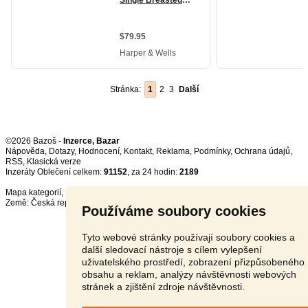
Stránka:
1
2
3
Další
©2026 Bazoš -
Inzerce, Bazar
Nápověda
,
Dotazy
,
Hodnocení
,
Kontakt
,
Reklama
,
Podmínky
,
Ochrana údajů
,
RSS
,
Inzeráty Oblečení celkem:
91152
, za 24 hodin:
2189
Mapa kategorií
,
Nejvyhledávanější výrazy
Země:
Česká republika
,
Slovensko
,
Polsko
,
Rakousko
Používáme soubory cookies
Tyto webové stránky používají soubory cookies a
další sledovací nástroje s cílem vylepšení
uživatelského prostředí, zobrazení přizpůsobeného
obsahu a reklam, analýzy návštěvnosti webových
stránek a zjištění zdroje návštěvnosti.