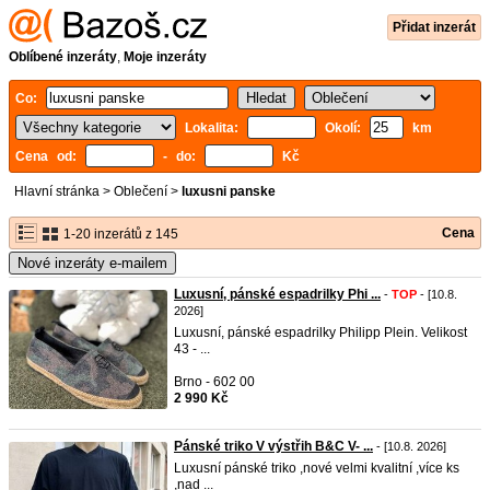
Přidat inzerát
Oblíbené inzeráty
,
Moje inzeráty
Co:
Lokalita:
Okolí:
km
Cena od:
- do:
Kč
Hlavní stránka
>
Oblečení
>
luxusni panske
Cena
1-20 inzerátů z 145
Nové inzeráty e-mailem
Luxusní, pánské espadrilky Phi ...
-
TOP
- [10.8.
2026]
Luxusní, pánské espadrilky Philipp Plein. Velikost
43 - ...
Brno - 602 00
2 990 Kč
Pánské triko V výstřih B&C V- ...
- [10.8. 2026]
Luxusní pánské triko ,nové velmi kvalitní ,více ks
,nad ...