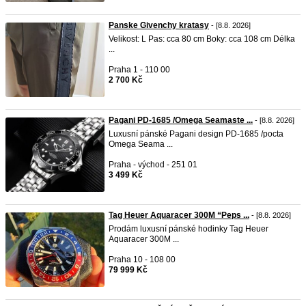
Panske Givenchy kratasy
- [8.8. 2026]
Velikost: L Pas: cca 80 cm Boky: cca 108 cm Délka
...
Praha 1 - 110 00
2 700 Kč
Pagani PD-1685 /Omega Seamaste ...
- [8.8. 2026]
Luxusní pánské Pagani design PD-1685 /pocta
Omega Seama ...
Praha - východ - 251 01
3 499 Kč
Tag Heuer Aquaracer 300M “Peps ...
- [8.8. 2026]
Prodám luxusní pánské hodinky Tag Heuer
Aquaracer 300M ...
Praha 10 - 108 00
79 999 Kč