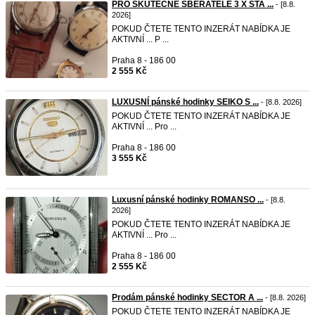
PRO SKUTEČNÉ SBĚRATELÉ 3 X STA ...
- [8.8.
2026]
POKUD ČTETE TENTO INZERÁT NABÍDKA JE
AKTIVNÍ ... P ...
Praha 8 - 186 00
2 555 Kč
LUXUSNÍ pánské hodinky SEIKO S ...
- [8.8. 2026]
POKUD ČTETE TENTO INZERÁT NABÍDKA JE
AKTIVNÍ ... Pro ...
Praha 8 - 186 00
3 555 Kč
Luxusní pánské hodinky ROMANSO ...
- [8.8.
2026]
POKUD ČTETE TENTO INZERÁT NABÍDKA JE
AKTIVNÍ ... Pro ...
Praha 8 - 186 00
2 555 Kč
Prodám pánské hodinky SECTOR A ...
- [8.8. 2026]
POKUD ČTETE TENTO INZERÁT NABÍDKA JE