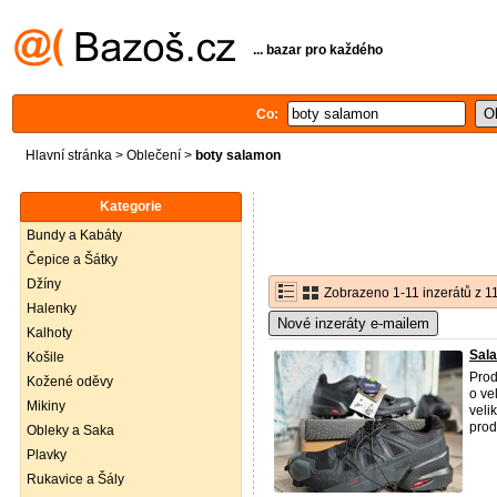
... bazar pro každého
Co:
Hlavní stránka
>
Oblečení
>
boty salamon
Kategorie
Bundy a Kabáty
Čepice a Šátky
Džíny
Zobrazeno 1-11 inzerátů z 1
Halenky
Nové inzeráty e-mailem
Kalhoty
Sal
Košile
Prod
Kožené oděvy
o ve
Mikiny
veli
prod
Obleky a Saka
Plavky
Rukavice a Šály