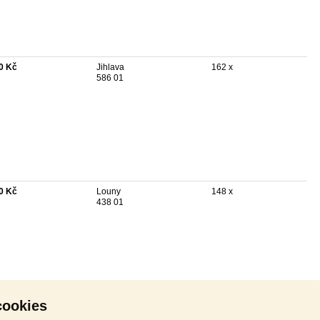
0 Kč
Jihlava
162 x
586 01
0 Kč
Louny
148 x
438 01
cookies