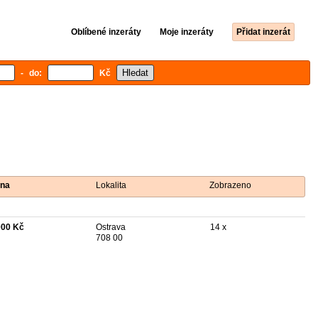
Oblíbené inzeráty
Moje inzeráty
Přidat inzerát
- do:
Kč
na
Lokalita
Zobrazeno
000 Kč
Ostrava
14 x
708 00