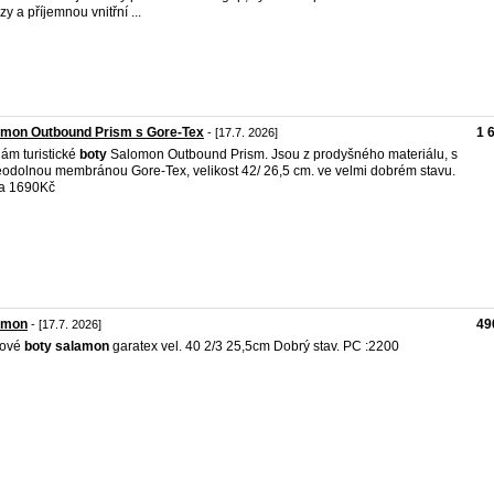
zy a příjemnou vnitřní ...
amon Outbound Prism s Gore-Tex
1 
- [17.7. 2026]
ám turistické
boty
Salomon Outbound Prism. Jsou z prodyšného materiálu, s
odolnou membránou Gore-Tex, velikost 42/ 26,5 cm. ve velmi dobrém stavu.
a 1690Kč
amon
49
- [17.7. 2026]
kové
boty
salamon
garatex vel. 40 2/3 25,5cm Dobrý stav. PC :2200