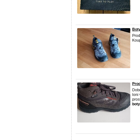
Bot
Pro
Koup
Prod
Dobr
loni
pros
boty