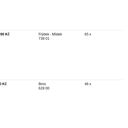
690 Kč
Frýdek - Místek
65 x
738 01
0 Kč
Brno
46 x
628 00