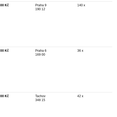
500 Kč
Praha 9
140 x
190 12
700 Kč
Praha 6
36 x
169 00
900 Kč
Tachov
42 x
348 15