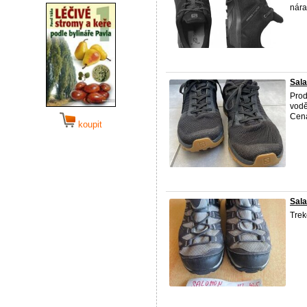
nára
Sal
Prod
vodě
Cen
koupit
Sal
Tre