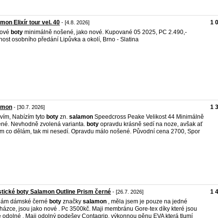
mon Elixír tour vel. 40
1 
- [4.8. 2026]
kové
boty
minimálně nošené, jako nové. Kupované 05 2025, PC 2.490,-
ost osobního předání Lipůvka a okolí, Brno - Slatina
amon
1 
- [30.7. 2026]
vím, Nabízím tyto
boty
zn.
salamon
Speedcross Peake Velikost 44 Minimálně
né. Nevhodně zvolená varianta.
boty
opravdu krásně sedí na noze, avšak ať
m co dělám, tak mi nesedí. Opravdu málo nošené. Původní cena 2700, Spor
stické boty Salamon Outline Prism černé
1 
- [26.7. 2026]
dám dámské černé
boty
značky
salamon
, měla jsem je pouze na jedné
házce, jsou jako nové . Pc 3500kč. Maji membránu Gore-tex díky které jsou
 odolné . Maji odolný podešev Contagrip, výkonnou pěnu EVA která tlumí