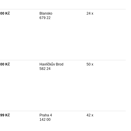
000 Kč
Blansko
24 x
679 22
300 Kč
Havlíčkův Brod
50 x
582 24
499 Kč
Praha 4
42 x
142 00