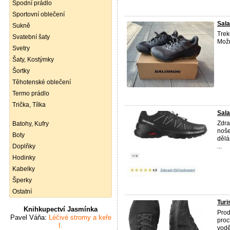
Spodní prádlo
Sportovní oblečení
Sala
Sukně
Tre
Svatební šaty
Možn
Svetry
Šaty, Kostýmky
Šortky
Těhotenské oblečení
Termo prádlo
Trička, Tílka
Sal
Zdra
Batohy, Kufry
noše
Boty
dělá
Doplňky
...
Hodinky
Kabelky
Šperky
Ostatní
Turi
Knihkupectví Jasmínka
Pro
Pavel Váňa:
Léčivé stromy a keře
proc
I.
vodě