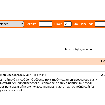
Lokalita:
Okolí:
km Cena od:
Inzerát byl vymazán.
Ce
1
amon Speedcross 5 GTX
2 
- [8.8. 2026]
ám dámské trailové černé běžecké
boty
značky
salamon
Speedcross 5 GTX
likosti 40. Ani jednou nenošené. Jednalo se o dárek a bohužel mi nesedí
kost.
boty
obsahují nepromokavou membránu Gore-Tex, rychlošněrování a
yšnou vložku OrthoL ...