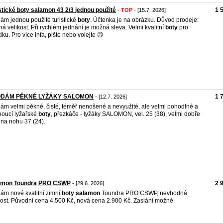
stické boty salamon 43 2/3 jednou použité
1 
-
TOP
- [15.7. 2026]
ám jednou použité turistické
boty
. Účtenka je na obrázku. Důvod prodeje:
ná velikost. Při rychlém jednání je možná sleva. Velmi kvalitní
boty
pro
tiku. Pro více infa, pište nebo volejte 😉
DÁM PĚKNÉ LYŽÁKY SALOMON
1 
- [12.7. 2026]
ám velmi pěkné, čisté, téměř nenošené a nevyužité, ale velmi pohodlné a
oucí lyžařské
boty
, přezkáče - lyžáky SALOMON, vel. 25 (38), velmi dobře
 na nohu 37 (24).
amon Toundra PRO CSWP
2 
- [29.6. 2026]
ám nové kvalitní zimní
boty
salamon
Toundra PRO CSWP, nevhodná
kost. Původní cena 4.500 Kč, nová cena 2.900 Kč. Zaslání možné.