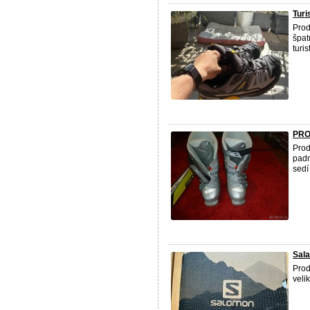
Turi
Prod
špat
turis
PRO
Prod
padn
sedí
Sal
Prod
veli