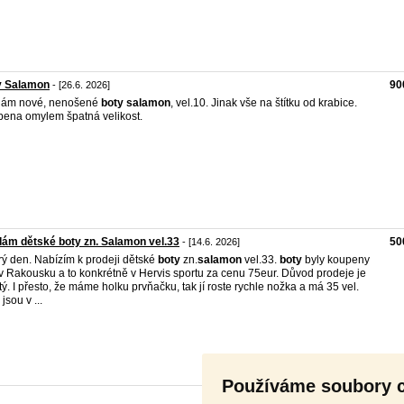
y Salamon
90
- [26.6. 2026]
dám nové, nenošené
boty
salamon
, vel.10. Jinak vše na štítku od krabice.
ena omylem špatná velikost.
ám dětské boty zn. Salamon vel.33
50
- [14.6. 2026]
ý den. Nabízím k prodeji dětské
boty
zn.
salamon
vel.33.
boty
byly koupeny
 v Rakousku a to konkrétně v Hervis sportu za cenu 75eur. Důvod prodeje je
tý. I přesto, že máme holku prvňačku, tak jí roste rychle nožka a má 35 vel.
jsou v ...
Používáme soubory 