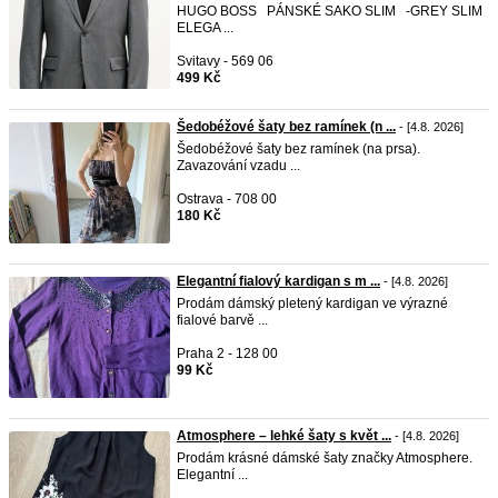
HUGO BOSS PÁNSKÉ SAKO SLIM -GREY SLIM
ELEGA ...
Svitavy - 569 06
499 Kč
Šedobéžové šaty bez ramínek (n ...
- [4.8. 2026]
Šedobéžové šaty bez ramínek (na prsa).
Zavazování vzadu ...
Ostrava - 708 00
180 Kč
Elegantní fialový kardigan s m ...
- [4.8. 2026]
Prodám dámský pletený kardigan ve výrazné
fialové barvě ...
Praha 2 - 128 00
99 Kč
Atmosphere – lehké šaty s květ ...
- [4.8. 2026]
Prodám krásné dámské šaty značky Atmosphere.
Elegantní ...