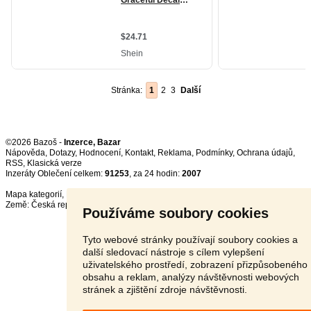
Stránka:
1
2
3
Další
©2026 Bazoš -
Inzerce, Bazar
Nápověda
,
Dotazy
,
Hodnocení
,
Kontakt
,
Reklama
,
Podmínky
,
Ochrana údajů
,
RSS
,
Inzeráty Oblečení celkem:
91253
, za 24 hodin:
2007
Mapa kategorií
,
Nejvyhledávanější výrazy
Země:
Česká republika
,
Slovensko
,
Polsko
,
Rakousko
Používáme soubory cookies
Tyto webové stránky používají soubory cookies a
další sledovací nástroje s cílem vylepšení
uživatelského prostředí, zobrazení přizpůsobeného
obsahu a reklam, analýzy návštěvnosti webových
stránek a zjištění zdroje návštěvnosti.