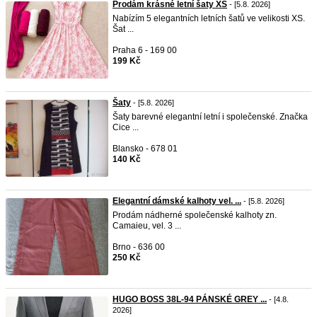
Prodám krásné letní šaty XS
- [5.8. 2026]
Nabízím 5 elegantních letních šatů ve velikosti XS.
Šat ...
Praha 6 - 169 00
199 Kč
Šaty
- [5.8. 2026]
Šaty barevné elegantní letní i společenské. Značka
Cice ...
Blansko - 678 01
140 Kč
Elegantní dámské kalhoty vel. ...
- [5.8. 2026]
Prodám nádherné společenské kalhoty zn.
Camaieu, vel. 3 ...
Brno - 636 00
250 Kč
HUGO BOSS 38L-94 PÁNSKÉ GREY ...
- [4.8.
2026]