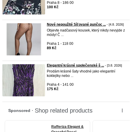
Praha 8 - 186 00
100 Kč
Nové nepoužité Síťované punčoc ...
- [4.8. 2026]
Objevte nadčasový kousek, který nikdy nevyjde z
módy! Č ...
Praha 1 - 118 00
89 Kč
Elegantní krásné společenské š ...
- [3.8. 2026]
Prodám krásné šaty vhodné jako elegantní
koktejlky nebo ...
Praha 4 - 141 00
175 Kč