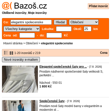
Přidat inzerát
Oblíbené inzeráty
,
Moje inzeráty
Co:
Lokalita:
Okolí:
km
Cena od:
- do:
Kč
Hlavní stránka
>
Oblečení
>
elegantni spolecenske
Cena
1-20 inzerátů z 219
Nové inzeráty e-mailem
Elegantní společenské šaty pro ...
- [7.8. 2026]
Prodám nádherné společenské šaty velikosti S,
perfektní ...
Náchod - 550 01
1 800 Kč
Společenské šaty
- [7.8. 2026]
Prodám nové šaty modré barvy v elegantním a
moderním st ...