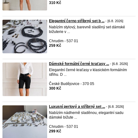
310 Kč
Elegantní černo stříbrný set b ...
- [6.8. 2026]
Nabízím stylový, barevně sladěný set dámské
bižuterie v ...
Chrudim - 537 01
259 Kč
Dámské formální černé kraťasy ...
- [6.8. 2026]
Elegantní černé kraťasy v klasickém formálním
střihu. D ...
České Budějovice - 370 05
300 Kč
Luxusní perlový a stříbrný set ...
- [6.8. 2026]
Nabízím nádherně sladěnou, elegantní sadu
dámské bižute ...
Chrudim - 537 01
299 Kč