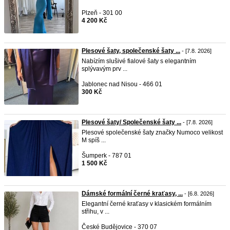
Plzeň - 301 00
4 200 Kč
Plesové šaty, společenské šaty ...
- [7.8. 2026]
Nabízím slušivé fialové šaty s elegantním
splývavým prv ...
Jablonec nad Nisou - 466 01
300 Kč
Plesové šaty/ Společenské šaty ...
- [7.8. 2026]
Plesové společenské šaty značky Numoco velikost
M spíš ...
Šumperk - 787 01
1 500 Kč
Dámské formální černé kraťasy, ...
- [6.8. 2026]
Elegantní černé kraťasy v klasickém formálním
střihu, v ...
České Budějovice - 370 07