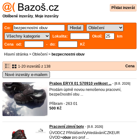
Přidat inzerát
Oblíbené inzeráty
,
Moje inzeráty
Co:
Lokalita:
Okolí:
km
Cena od:
- do:
Kč
Hlavní stránka
>
Oblečení
>
bezpecnostni obuv
Cena
1-20 inzerátů z 138
Nové inzeráty e-mailem
Prabos ERYX 01 S70910 velikost ...
- [8.8. 2026]
Prodám úplně novou nenošenou pracovní,
bezpečnostní obu ...
Příbram - 263 01
500 Kč
Pracovní zimní boty
- [8.8. 2026]
ÚVODCZ PřihlášeníVyhledáváníCZKEUR
ÚVOD>
obuv
pro prof ...