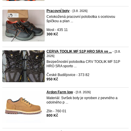
Pracovní boty
- [3.8. 2026]
Celokožená pracovní polobotka s ocelovou
špičkou a plan ...
Most - 435 11
300 Kč
CERVA TOOLIK MF S1P HRO SRA ve ...
- [3.8.
2026]
Bezpečnostní polobotka CRV TOOLIK MF S1P
HRO SRA sporto ...
České Budějovice - 373 82
950 Kč
Ardon Farm low
- [3.8. 2026]
Materiál: Svršek boty je vyroben z pevného a
odolného p ...
Zlín - 760 01
800 Kč