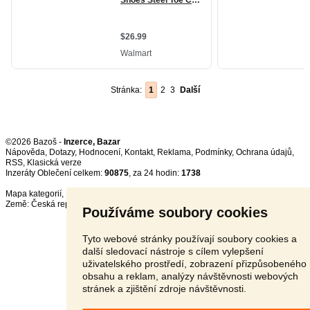
Stránka:
1
2
3
Další
©2026 Bazoš -
Inzerce, Bazar
Nápověda
,
Dotazy
,
Hodnocení
,
Kontakt
,
Reklama
,
Podmínky
,
Ochrana údajů
,
RSS
,
Inzeráty Oblečení celkem:
90875
, za 24 hodin:
1738
Mapa kategorií
,
Nejvyhledávanější výrazy
Země:
Česká republika
,
Slovensko
,
Polsko
,
Rakousko
Používáme soubory cookies
Tyto webové stránky používají soubory cookies a
další sledovací nástroje s cílem vylepšení
uživatelského prostředí, zobrazení přizpůsobeného
obsahu a reklam, analýzy návštěvnosti webových
stránek a zjištění zdroje návštěvnosti.