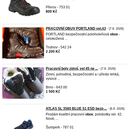
Přerov - 753 01
800 Kč
PRACOVNÍ OBUV PORTLAND vel.43
- [7.8. 2026]
PORTLAND bezpečnostní poloholeňová
obuv
-
celokožená ...
Trutnov - 542 24
2 200 Kč
Pracovní boty zimní, vel 45 ne ...
- [7.8. 2026]
Zimní, pohodlná, bezpečnostní a i přesto lehká,
vysoce ...
Brno - 643 00
1 500 Kč
ATLAS SL 3560 BLUE S1 ESD bezp ...
- [6.8. 2026]
Prodám kvalitní pracovní
obuv
, polobotky vel. 42.
Nové, ...
Šumperk - 787 01