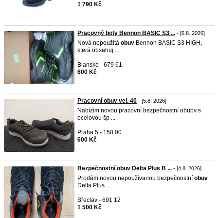
1 790 Kč
Pracovný boty Bennon BASIC S3 ...
- [6.8. 2026]
Nová nepoužitá
obuv
Bennon BASIC S3 HIGH,
která obsahuj ...
Blansko - 679 61
600 Kč
Pracovní obuv vel. 40
- [5.8. 2026]
Nabízím novou pracovní bezpečnostní obubv s
ocelovou šp ...
Praha 5 - 150 00
600 Kč
Bezpečnostní obuv Delta Plus B ...
- [4.8. 2026]
Prodám novou nepoužívanou bezpečnostní
obuv
Delta Plus ...
Břeclav - 691 12
1 500 Kč