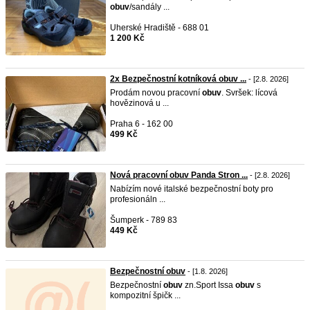
obuv
/sandály ...
Uherské Hradiště - 688 01
1 200 Kč
2x Bezpečnostní kotníková obuv ...
- [2.8. 2026]
Prodám novou pracovní
obuv
. Svršek: lícová
hovězinová u ...
Praha 6 - 162 00
499 Kč
Nová pracovní obuv Panda Stron ...
- [2.8. 2026]
Nabízím nové italské bezpečnostní boty pro
profesionáln ...
Šumperk - 789 83
449 Kč
Bezpečnostní obuv
- [1.8. 2026]
Bezpečnostní
obuv
zn.Sport Issa
obuv
s
kompozitní špičk ...