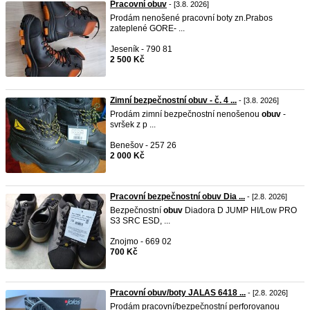
Pracovní obuv
- [3.8. 2026]
Prodám nenošené pracovní boty zn.Prabos
zateplené GORE- ...
Jeseník - 790 81
2 500 Kč
Zimní bezpečnostní obuv - č. 4 ...
- [3.8. 2026]
Prodám zimní bezpečnostní nenošenou
obuv
-
svršek z p ...
Benešov - 257 26
2 000 Kč
Pracovní bezpečnostní obuv Dia ...
- [2.8. 2026]
Bezpečnostní
obuv
Diadora D JUMP HI/Low PRO
S3 SRC ESD, ...
Znojmo - 669 02
700 Kč
Pracovní obuv/boty JALAS 6418 ...
- [2.8. 2026]
Prodám pracovní/bezpečnostní perforovanou