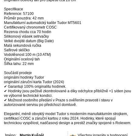
originální ocelový tah pro zápěstí cca 20 cm
Specifikace
Reference: 57100
Průměr pouzdra: 42 mm
Manufakturní automatický kalibr Tudor MT5601
Certifikovaný chronometr COSC
Rezerva chodu cca 70 hodin
Silikonový vlásek setrvačky
Velké dvojité datum (Big Date)
Malá sekundová ručka
Safírové sklíčko
Vodotěsnost 100 m (10 ATM)
Originální ocelový tah
Šířka tahu: 22 mm
Součástí prodeje
originální hodinky Tudor
originální záruční karta Tudor (2024)
✔ Garantuji 100% originalitu hodinek.
✔ Hodinky jsou pečlivě zkontrolované a díky odchylce přibližně +1 s/den jsou
ve výborné technické kondici.
✔ Možnost osobního předání v Praze s ověřením pravosti i stavu v
autorizované servisu po předchozí domluvě.
Elegantní, méně obvyklý model Tudor s moderním manufakturním strojkem,
certifikací COSC a záruční kartou z roku 2024. Hodinky, které spojují
technickou vyspělost, nadčasový design a prestiž značky spojené s Rolexem.
Jméno:
Martin Kušpál
Všechny inzeráty a hodnocení