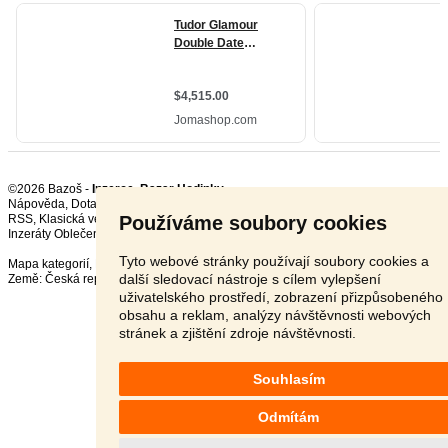
©2026 Bazoš -
Inzerce, Bazar Hodinky
Nápověda
,
Dotazy
,
Hodnocení
,
Kontakt
,
Reklama
,
Podmínky
,
Ochrana údajů
,
Používáme soubory cookies
RSS
,
Inzeráty Oblečení celkem:
91133
, za 24 hodin:
1976
Tyto webové stránky používají soubory cookies a
Mapa kategorií
,
Nejvyhledávanější výrazy
další sledovací nástroje s cílem vylepšení
Země:
Česká republika
,
Slovensko
,
Polsko
,
Rakousko
uživatelského prostředí, zobrazení přizpůsobeného
obsahu a reklam, analýzy návštěvnosti webových
stránek a zjištění zdroje návštěvnosti.
Souhlasím
Odmítám