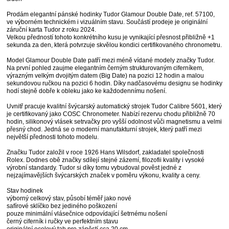
Prodám elegantní pánské hodinky Tudor Glamour Double Date, ref. 57100,
ve výborném technickém i vizuálním stavu. Součástí prodeje je originální
záruční karta Tudor z roku 2024.
Velkou předností tohoto konkrétního kusu je vynikající přesnost přibližně +1
sekunda za den, která potvrzuje skvělou kondici certifikovaného chronometru.
Model Glamour Double Date patří mezi méně vídané modely značky Tudor.
Na první pohled zaujme elegantním černým strukturovaným ciferníkem,
výrazným velkým dvojitým datem (Big Date) na pozici 12 hodin a malou
sekundovou ručkou na pozici 6 hodin. Díky nadčasovému designu se hodinky
hodí stejně dobře k obleku jako ke každodennímu nošení.
Uvnitř pracuje kvalitní švýcarský automatický strojek Tudor Calibre 5601, který
je certifikovaný jako COSC Chronometer. Nabízí rezervu chodu přibližně 70
hodin, silikonový vlásek setrvačky pro vyšší odolnost vůči magnetismu a velmi
přesný chod. Jedná se o moderní manufakturní strojek, který patří mezi
největší přednosti tohoto modelu.
Značku Tudor založil v roce 1926 Hans Wilsdorf, zakladatel společnosti
Rolex. Dodnes obě značky sdílejí stejné zázemí, filozofii kvality i vysoké
výrobní standardy. Tudor si díky tomu vybudoval pověst jedné z
nejzajímavějších švýcarských značek v poměru výkonu, kvality a ceny.
Stav hodinek
výborný celkový stav, působí téměř jako nové
safírové sklíčko bez jediného poškození
pouze minimální vlásečnice odpovídající šetrnému nošení
černý ciferník i ručky ve perfektním stavu