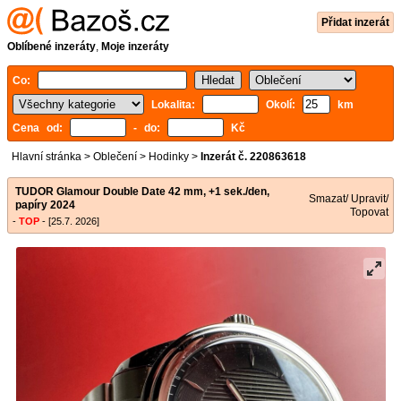
Přidat inzerát
Oblíbené inzeráty
,
Moje inzeráty
Co:
Lokalita:
Okolí:
km
Cena od:
- do:
Kč
Hlavní stránka
>
Oblečení
>
Hodinky
>
Inzerát č. 220863618
TUDOR Glamour Double Date 42 mm, +1 sek./den,
Smazat/ Upravit/
papíry 2024
Topovat
-
TOP
- [25.7. 2026]