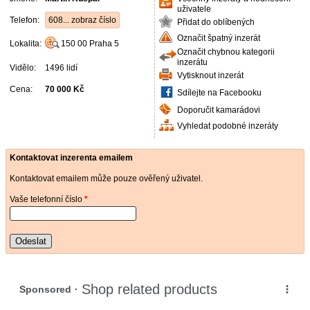
uživatele
Telefon:
608... zobraz číslo
Přidat do oblíbených
Označit špatný inzerát
Lokalita:
150 00
Praha 5
Označit chybnou kategorii
inzerátu
Vidělo:
1496 lidí
Vytisknout inzerát
Cena:
70 000 Kč
Sdílejte na Facebooku
Doporučit kamarádovi
Vyhledat podobné inzeráty
Kontaktovat inzerenta emailem
Kontaktovat emailem může pouze ověřený uživatel.
Vaše telefonní číslo
*
Odeslat