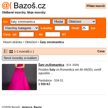
Přidat inzerát
Oblíbené inzeráty
,
Moje inzeráty
Co:
Lokalita:
Okolí:
km
Cena od:
- do:
Kč
Hlavní stránka
>
Oblečení
>
šaty znromantica
Cena
1-1 inzerátů z 1
Nové inzeráty e-mailem
Šaty zn.Romantica
- [5.8. 2026]
Prodám
šaty
zn.Romantica vel.46-48(50), uvnitř
vypodšív ...
Pardubice - 534 01
1 550 Kč
©2026 Bazoš -
Inzerce, Bazar