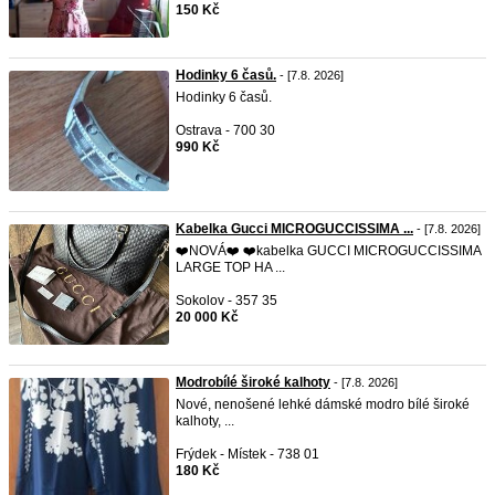
150 Kč
Hodinky 6 časů.
- [7.8. 2026]
Hodinky 6 časů.
Ostrava - 700 30
990 Kč
Kabelka Gucci MICROGUCCISSIMA ...
- [7.8. 2026]
❤️NOVÁ❤️ ❤️kabelka GUCCI MICROGUCCISSIMA
LARGE TOP HA ...
Sokolov - 357 35
20 000 Kč
Modrobílé široké kalhoty
- [7.8. 2026]
Nové, nenošené lehké dámské modro bílé široké
kalhoty, ...
Frýdek - Místek - 738 01
180 Kč