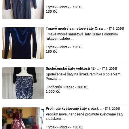
Frýdek - Místek - 738 01
130 Kč
Tmavě modré sametové šaty Orsa ...
- [7.8. 2026]
Tmavě modré sametové šaty Orsay s dlouhým
rukávem zdobe ...
Frýdek - Místek - 738 01
180 Kč
Společenské šaty velikosti 42- ...
- [7.8. 2026]
Společenské šaty na široká ramínka s bolerkem.
Použité ...
Jindřichův Hradec - 380 01
1 000 Kč
Projmuté květované šaty s pásk ...
- [7.8. 2026]
Prodám nové, nenošené projmuté květované šaty
s páskem. ...
Frýdek - Místek - 738 01