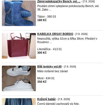
Zimni polokozačky Bench, vel. ...
- [7.8. 2026]
Prodám zimni vyteplene polokozacky Bench, vel.
36. Zako ...
Tábor - 390 03
180 Kč
KABELKA ORSAY BORDO
- [7.8. 2026]
Nepoužitá, výška 32cm a šířka 38cm. Předání v
Roudnici ...
Litoměřice - 413 01
300 Kč
Bílé tenisky vel.40
- [7.8. 2026]
Málo nošené bez závad
Most - 434 01
350 Kč
Kožený kabát
- [7.8. 2026]
Černý dámský zachovalý viz foto.