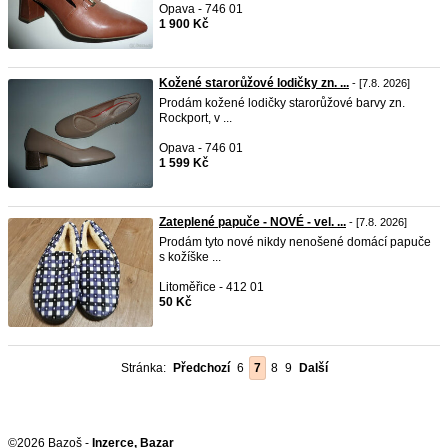
Opava - 746 01
1 900 Kč
Kožené starorůžové lodičky zn. ...
- [7.8. 2026]
Prodám kožené lodičky starorůžové barvy zn.
Rockport, v ...
Opava - 746 01
1 599 Kč
Zateplené papuče - NOVÉ - vel. ...
- [7.8. 2026]
Prodám tyto nové nikdy nenošené domácí papuče
s kožíške ...
Litoměřice - 412 01
50 Kč
Stránka:
Předchozí
6
7
8
9
Další
©2026 Bazoš -
Inzerce, Bazar