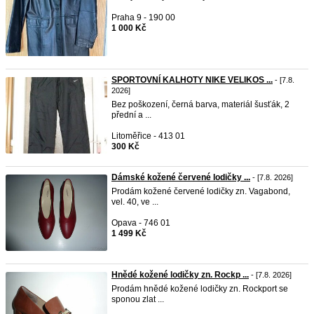
Praha 9 - 190 00
1 000 Kč
SPORTOVNÍ KALHOTY NIKE VELIKOS ...
- [7.8.
2026]
Bez poškození, černá barva, materiál šusťák, 2
přední a ...
Litoměřice - 413 01
300 Kč
Dámské kožené červené lodičky ...
- [7.8. 2026]
Prodám kožené červené lodičky zn. Vagabond,
vel. 40, ve ...
Opava - 746 01
1 499 Kč
Hnědé kožené lodičky zn. Rockp ...
- [7.8. 2026]
Prodám hnědé kožené lodičky zn. Rockport se
sponou zlat ...