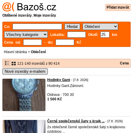
Přidat inzerát
Oblíbené inzeráty
,
Moje inzeráty
Co:
Lokalita:
Okolí:
km
Cena od:
- do:
Kč
Hlavní stránka
>
Oblečení
Cena
121-140 inzerátů z 90 414
Nové inzeráty e-mailem
Hodinky Gant
- [7.8. 2026]
Hodinky Gant.Zánovní.
Ostrava - 700 30
1 500 Kč
Černé společenské šaty s krajk ...
- [7.8. 2026]
2x oblečené černé společenské šaty s krajkovou
ozdobou ...