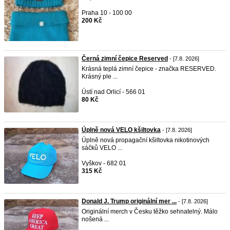
Praha 10 - 100 00
200 Kč
Černá zimní čepice Reserved
- [7.8. 2026]
Krásná teplá zimní čepice - značka RESERVED.
Krásný ple ...
Ústí nad Orlicí - 566 01
80 Kč
Úplně nová VELO kšiltovka
- [7.8. 2026]
Úplně nová propagační kšiltovka nikotinových
sáčků VELO ...
Vyškov - 682 01
315 Kč
Donald J. Trump originální mer ...
- [7.8. 2026]
Originální merch v Česku těžko sehnatelný. Málo
nošená ...