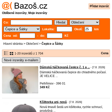
Přidat inzerát
Oblíbené inzeráty
,
Moje inzeráty
Co:
Lokalita:
Okolí:
km
Cena od:
- do:
Kč
Hlavní stránka
>
Oblečení
>
Čepice a Šátky
Cena
1-20 inzerátů z 1 704
Nové inzeráty e-mailem
Dámská háčkovaná čepice č. 1 a ...
- [7.8. 2026]
Dámská háčkovaná čepice do chladného počasí.
JE VELICE ...
Pelhřimov - 396 01
349 Kč
Kšiltovka uni, nová
- [7.8. 2026]
Nová tmavě šedá uni kšiltovka, rychle schnucí,
prodyšná ...