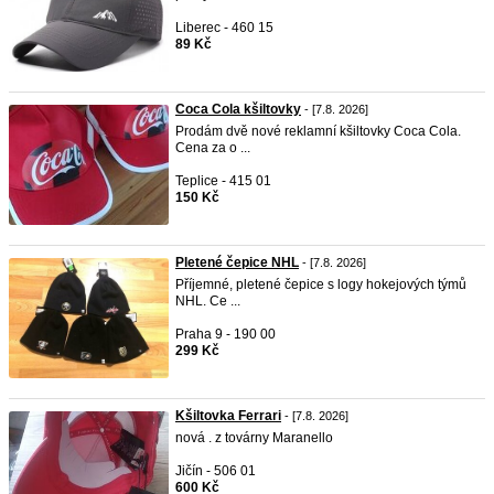
Liberec - 460 15
89 Kč
Coca Cola kšiltovky
- [7.8. 2026]
Prodám dvě nové reklamní kšiltovky Coca Cola.
Cena za o ...
Teplice - 415 01
150 Kč
Pletené čepice NHL
- [7.8. 2026]
Příjemné, pletené čepice s logy hokejových týmů
NHL. Ce ...
Praha 9 - 190 00
299 Kč
Kšiltovka Ferrari
- [7.8. 2026]
nová . z továrny Maranello
Jičín - 506 01
600 Kč