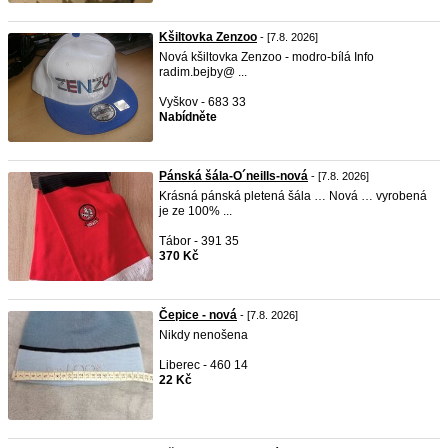
Kšiltovka Zenzoo
- [7.8. 2026]
Nová kšiltovka Zenzoo - modro-bílá Info
radim.bejby@ ...
Vyškov - 683 33
Nabídněte
Pánská šála-O´neills-nová
- [7.8. 2026]
Krásná pánská pletená šála … Nová … vyrobená
je ze 100% ...
Tábor - 391 35
370 Kč
Čepice - nová
- [7.8. 2026]
Nikdy nenošena
Liberec - 460 14
22 Kč