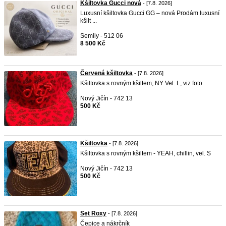
Kšiltovka Gucci nová
- [7.8. 2026]
Luxusní kšiltovka Gucci GG – nová Prodám luxusní
kšilt ...
Semily - 512 06
8 500 Kč
Červená kšiltovka
- [7.8. 2026]
Kšiltovka s rovným kšiltem, NY Vel. L, viz foto
Nový Jičín - 742 13
500 Kč
Kšiltovka
- [7.8. 2026]
Kšiltovka s rovným kšiltem - YEAH, chillin, vel. S
Nový Jičín - 742 13
500 Kč
Set Roxy
- [7.8. 2026]
Čepice a nákrčník