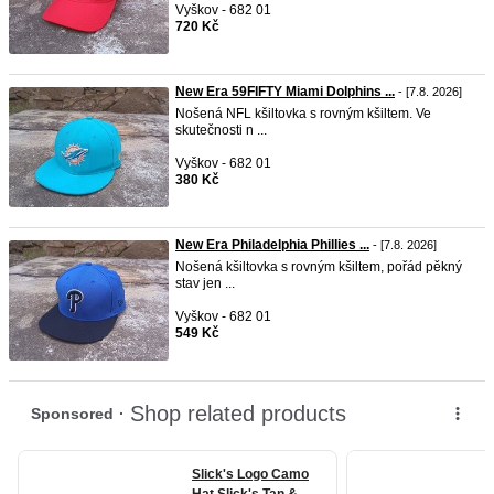
Vyškov - 682 01
720 Kč
New Era 59FIFTY Miami Dolphins ...
- [7.8. 2026]
Nošená NFL kšiltovka s rovným kšiltem. Ve
skutečnosti n ...
Vyškov - 682 01
380 Kč
New Era Philadelphia Phillies ...
- [7.8. 2026]
Nošená kšiltovka s rovným kšiltem, pořád pěkný
stav jen ...
Vyškov - 682 01
549 Kč