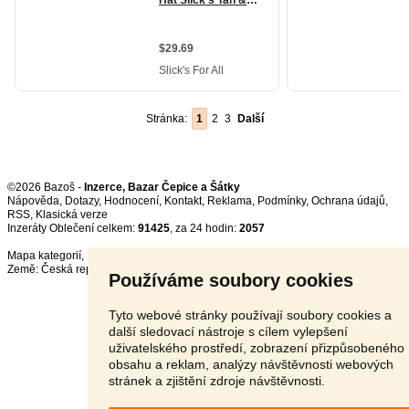
Stránka:
1
2
3
Další
©2026 Bazoš -
Inzerce, Bazar Čepice a Šátky
Nápověda
,
Dotazy
,
Hodnocení
,
Kontakt
,
Reklama
,
Podmínky
,
Ochrana údajů
,
RSS
,
Inzeráty Oblečení celkem:
91425
, za 24 hodin:
2057
Mapa kategorií
,
Nejvyhledávanější výrazy
Země:
Česká republika
,
Slovensko
,
Polsko
,
Rakousko
Používáme soubory cookies
Tyto webové stránky používají soubory cookies a
další sledovací nástroje s cílem vylepšení
uživatelského prostředí, zobrazení přizpůsobeného
obsahu a reklam, analýzy návštěvnosti webových
stránek a zjištění zdroje návštěvnosti.