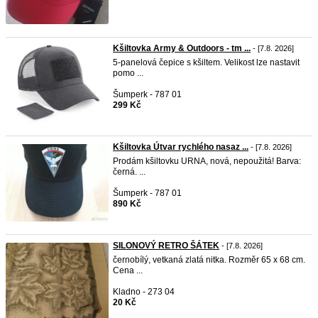
Kšiltovka Army & Outdoors - tm ...
- [7.8. 2026]
5-panelová čepice s kšiltem. Velikost lze nastavit
pomo ...
Šumperk - 787 01
299 Kč
Kšiltovka Útvar rychlého nasaz ...
- [7.8. 2026]
Prodám kšiltovku URNA, nová, nepoužitá! Barva:
černá. ...
Šumperk - 787 01
890 Kč
SILONOVÝ RETRO ŠÁTEK
- [7.8. 2026]
černobílý, vetkaná zlatá nitka. Rozměr 65 x 68 cm.
Cena ...
Kladno - 273 04
20 Kč