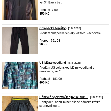
vel.34.Barva če ...
Brno - 617 00
450 Kč
Chlapecké tepláky
- [8.8. 2026]
Prodám chlapecké tepláky viz foto. Zachovalé.
Přerov - 751 03
50 Kč
US blůza woodland
- [8.8. 2026]
Prodám US vojenskou blůzu woodland s
nášivkami, vel.S.
Praha 8 - 181 00
400 Kč
Dámské sportovní legíny se suk ...
- [8.8. 2026]
Dobrý den, nabízím nenošené dámské krátké
sportovní leg ...