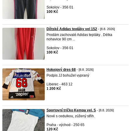
Sokolov - 356 01
100 Kč
Dětské Adidas tepláky vel 152
- [8.8. 2026]
Prodám zachovalé Adidas tepláky . Délka
nohavice 90 cm ...
Sokolov - 356 01
100 Kč
Hokejový dres 68
- [8.8. 2026]
Podpis JJ bohužel vypraný
Liberec - 463 12
1 200 Kč
Sportovní tričko Kempa vel. S
- [8.8. 2026]
Nové s cedulkou, zúžený střih.
Praha - východ - 250 65
120 Kč