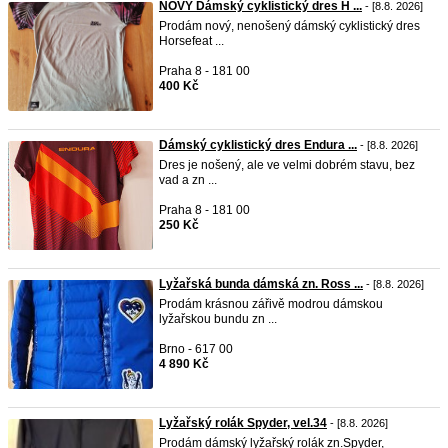
NOVÝ Dámský cyklistický dres H ...
- [8.8. 2026]
Prodám nový, nenošený dámský cyklistický dres
Horsefeat ...
Praha 8 - 181 00
400 Kč
Dámský cyklistický dres Endura ...
- [8.8. 2026]
Dres je nošený, ale ve velmi dobrém stavu, bez
vad a zn ...
Praha 8 - 181 00
250 Kč
Lyžařská bunda dámská zn. Ross ...
- [8.8. 2026]
Prodám krásnou zářivě modrou dámskou
lyžařskou bundu zn ...
Brno - 617 00
4 890 Kč
Lyžařský rolák Spyder, vel.34
- [8.8. 2026]
Prodám dámský lyžařský rolák zn.Spyder,