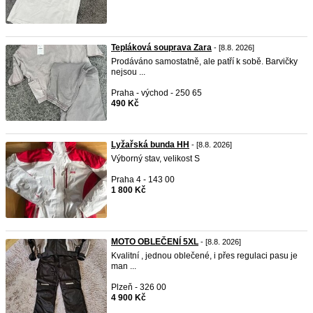
Tepláková souprava Zara
- [8.8. 2026]
Prodáváno samostatně, ale patří k sobě. Barvičky
nejsou ...
Praha - východ - 250 65
490 Kč
Lyžařská bunda HH
- [8.8. 2026]
Výborný stav, velikost S
Praha 4 - 143 00
1 800 Kč
MOTO OBLEČENÍ 5XL
- [8.8. 2026]
Kvalitní , jednou oblečené, i přes regulaci pasu je
man ...
Plzeň - 326 00
4 900 Kč