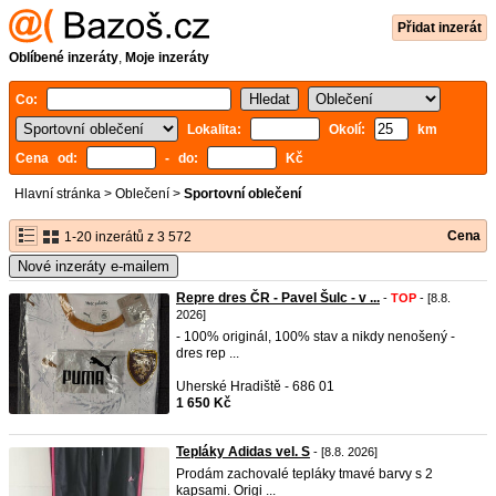
Přidat inzerát
Oblíbené inzeráty
,
Moje inzeráty
Co:
Lokalita:
Okolí:
km
Cena od:
- do:
Kč
Hlavní stránka
>
Oblečení
>
Sportovní oblečení
Cena
1-20 inzerátů z 3 572
Nové inzeráty e-mailem
Repre dres ČR - Pavel Šulc - v ...
-
TOP
- [8.8.
2026]
- 100% originál, 100% stav a nikdy nenošený -
dres rep ...
Uherské Hradiště - 686 01
1 650 Kč
Tepláky Adidas vel. S
- [8.8. 2026]
Prodám zachovalé tepláky tmavé barvy s 2
kapsami. Origi ...