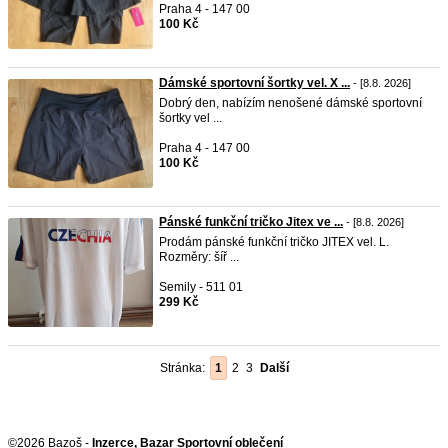
Praha 4 - 147 00
100 Kč
Dámské sportovní šortky vel. X ...
- [8.8. 2026]
Dobrý den, nabízím nenošené dámské sportovní
šortky vel ...
Praha 4 - 147 00
100 Kč
Pánské funkční tričko Jitex ve ...
- [8.8. 2026]
Prodám pánské funkční tričko JITEX vel. L.
Rozměry: šíř ...
Semily - 511 01
299 Kč
Stránka:
1
2
3
Další
©2026 Bazoš -
Inzerce, Bazar Sportovní oblečení