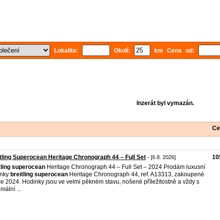
Lokalita:
Okolí:
km Cena od:
Inzerát byl vymazán.
Ce
tling Superocean Heritage Chronograph 44 – Full Set
10
- [6.8. 2026]
tling
superocean
Heritage Chronograph 44 – Full Set – 2024 Prodám luxusní
inky
breitling
superocean
Heritage Chronograph 44, ref. A13313, zakoupené
ce 2024. Hodinky jsou ve velmi pěkném stavu, nošené příležitostně a vždy s
mální ...