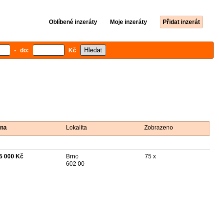
Oblíbené inzeráty
Moje inzeráty
Přidat inzerát
- do:
Kč
na
Lokalita
Zobrazeno
5 000 Kč
Brno
75 x
602 00