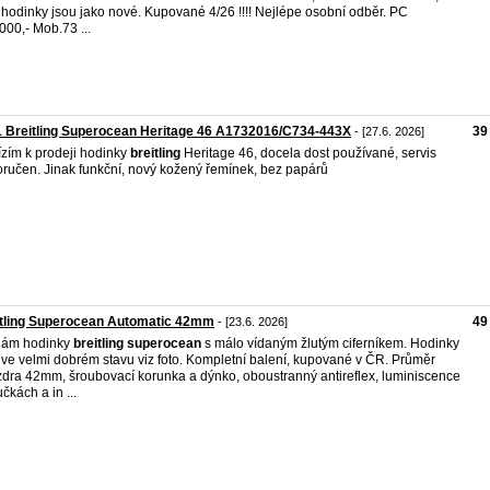
 hodinky jsou jako nové. Kupované 4/26 !!!! Nejlépe osobní odběr. PC
000,- Mob.73 ...
 Breitling Superocean Heritage 46 A1732016/C734-443X
39
- [27.6. 2026]
zím k prodeji hodinky
breitling
Heritage 46, docela dost používané, servis
ručen. Jinak funkční, nový kožený řemínek, bez papárů
itling Superocean Automatic 42mm
49
- [23.6. 2026]
dám hodinky
breitling
superocean
s málo vídaným žlutým ciferníkem. Hodinky
 ve velmi dobrém stavu viz foto. Kompletní balení, kupované v ČR. Průměr
dra 42mm, šroubovací korunka a dýnko, oboustranný antireflex, luminiscence
čkách a in ...