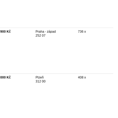
 900 Kč
Praha - západ
736 x
252 07
 000 Kč
Plzeň
408 x
312 00