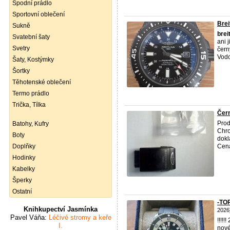
Spodní prádlo
Sportovní oblečení
Brei
Sukně
brei
Svatební šaty
ani 
Svetry
čern
Vodo
Šaty, Kostýmky
Šortky
Těhotenské oblečení
Termo prádlo
Trička, Tílka
Čern
Prod
Batohy, Kufry
Chro
Boty
dokl
Doplňky
Cen
Hodinky
Kabelky
Šperky
Ostatní
-TO
Knihkupectví Jasmínka
2026
Pavel Váňa:
Léčivé stromy a keře
!!!!
I.
nové