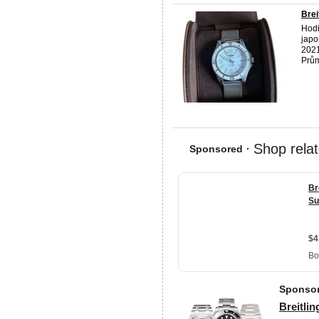
Brei
Hod
japo
2021
Prům