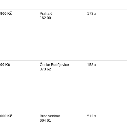
 900 Kč
Praha 6
173 x
162 00
500 Kč
České Budějovice
158 x
373 62
 000 Kč
Brno venkov
512 x
664 61