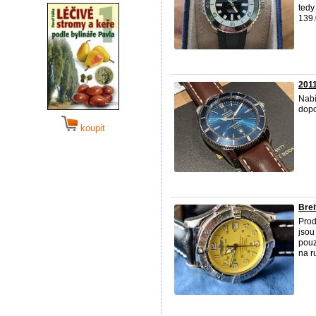
tedy
139.
2011
Nabí
dopo
koupit
Bre
Pro
jsou
pouz
na ru