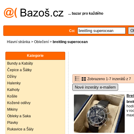
... bazar pro každého
Co:
Hlavní stránka
>
Oblečení
>
breitling superocean
Kategorie
Bundy a Kabáty
Čepice a Šátky
Džíny
Zobrazeno 1-7 inzerátů z 7
Halenky
Nové inzeráty e-mailem
Kalhoty
Brei
Košile
brei
Kožené oděvy
hod
Mikiny
v ro
maxi
Obleky a Saka
Plavky
Rukavice a Šály