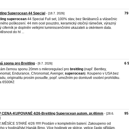
tling Superocean 44 Special
79
- [18.7. 2026]
tling
superocean
44 Special Full set, 100% stav, bez škrábanců a vlásečnic
jiného poškození. 44 mm ocel pouzdro, keramický otočný rámeček, výrazný
ý ciferník je doplněn velkými luminiscenčními ukazateli a okénkem data.
těsnost do hl ...
á spona pro Breitling
6 
- [9.7. 2026]
ám černou sponu 20mm s mikroregulací pro
breitling
(např. Bentley,
nomat, Endurance, Chronomat, Avenger,
superocean
). Koupeno v USA bez
adu, originalitu prosím posuďte, popř. umožním po domluvě osobní prohlídku.
a 6500Kč
P CENA-KUPOVANÉ 4/26-Breitling Superocean autom. pr.46mm
95
- [28.6.
]
!! 2.MĚSÍCE STARÉ 4/26 !!!!!! Prodám v kompletním balení. Zakoupeno od
ho v hodinářství Hanák Brno. Více hodinek ve sbírce, velice často střídám,