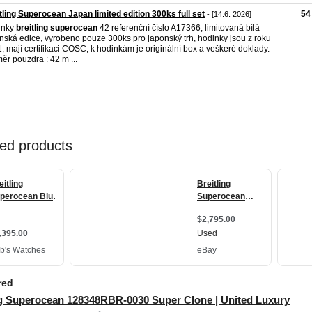
tling Superocean Japan limited edition 300ks full set
54
- [14.6. 2026]
inky
breitling
superocean
42 referenční číslo A17366, limitovaná bílá
nská edice, vyrobeno pouze 300ks pro japonský trh, hodinky jsou z roku
, mají certifikaci COSC, k hodinkám je originální box a veškeré doklady.
ěr pouzdra : 42 m ...