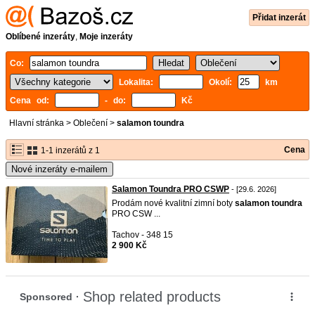
Přidat inzerát
Oblíbené inzeráty
,
Moje inzeráty
Co:
Lokalita:
Okolí:
km
Cena od:
- do:
Kč
Hlavní stránka
>
Oblečení
>
salamon toundra
Cena
1-1 inzerátů z 1
Nové inzeráty e-mailem
Salamon Toundra PRO CSWP
- [29.6. 2026]
Prodám nové kvalitní zimní boty
salamon
toundra
PRO CSW ...
Tachov - 348 15
2 900 Kč