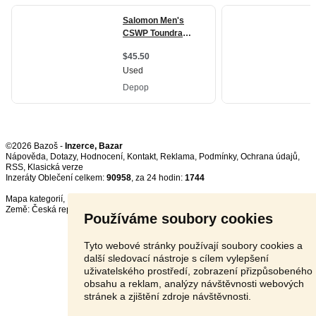
©2026 Bazoš -
Inzerce, Bazar
Nápověda
,
Dotazy
,
Hodnocení
,
Kontakt
,
Reklama
,
Podmínky
,
Ochrana údajů
,
RSS
,
Inzeráty Oblečení celkem:
90958
, za 24 hodin:
1744
Mapa kategorií
,
Nejvyhledávanější výrazy
Země:
Česká republika
,
Slovensko
,
Polsko
,
Rakousko
Používáme soubory cookies
Tyto webové stránky používají soubory cookies a
další sledovací nástroje s cílem vylepšení
uživatelského prostředí, zobrazení přizpůsobeného
obsahu a reklam, analýzy návštěvnosti webových
stránek a zjištění zdroje návštěvnosti.