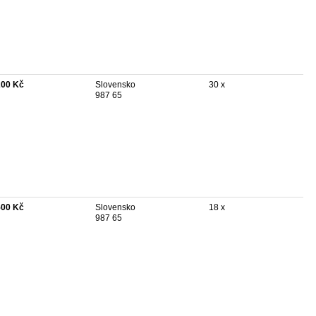
200 Kč
Slovensko
30 x
987 65
500 Kč
Slovensko
18 x
987 65