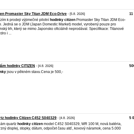
zen Promaster Sky Titan JDM Eco-Drive
11
- [5.8. 2026]
zím k prodeji výjimečné pilotní
hodinky
citizen
Promaster Sky Titan JDM Eco-
e. Jedná se o JDM (Japan Domestic Market) model, vyrobený pouze pro
nský trh, který se mimo Japonsko oficiálně neprodával. Specifikace: Titanové
ro i ...
dám hodinky CITIZEN
50
- [4.8. 2026]
inky
jsou v pěkném stavu.Cena je 500,-
tz hodinky Citizen C452 S040329
5 
- [4.8. 2026]
dám quartz
hodinky
citizen
model C452 S040329, WR 100 M, nová batéria,
rzný displej, stopky, dátum, odpočet času atď., kovový náramok, cena 5.000