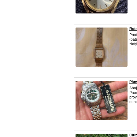
Retr
Pro
(bat
zlat
Páns
Ahoj
Prom
prov
neno
Citi