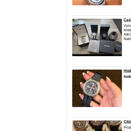
Casi
Vymě
limi
AIKO
Nabí
Hodi
hod
Citi
Pro