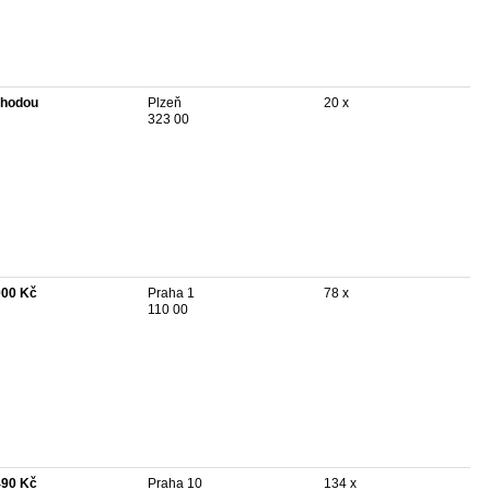
hodou
Plzeň
20 x
323 00
000 Kč
Praha 1
78 x
110 00
490 Kč
Praha 10
134 x