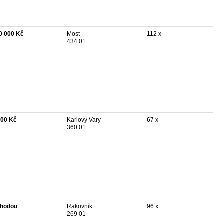
0 000 Kč
Most
112 x
434 01
800 Kč
Karlovy Vary
67 x
360 01
hodou
Rakovník
96 x
269 01