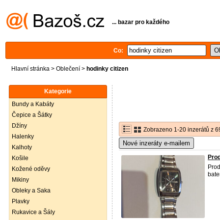
... bazar pro každého
Co:
Hlavní stránka
>
Oblečení
>
hodinky citizen
Kategorie
Bundy a Kabáty
Čepice a Šátky
Džíny
Zobrazeno 1-20 inzerátů z 6
Halenky
Nové inzeráty e-mailem
Kalhoty
Prod
Košile
Pro
Kožené oděvy
bate
Mikiny
Obleky a Saka
Plavky
Rukavice a Šály