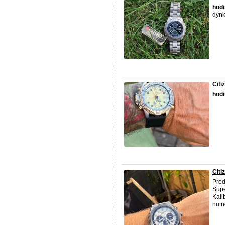
hod
dýnk
Citi
hod
Citi
Pre
Supe
Kali
nutn