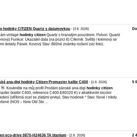
o hodinky CITIZEN Quartz s datumovkou
Do
- [3.8. 2026]
dám vintage
hodinky
citizen
Quartz s hranatým pouzdrem. Pohon: Quartz
eriový) Funkce: Ukazatel data (na pozici 6) Ciferník: Světlý / krémový se
ými detaily Pásek: Kovový Stav: Běžné známky nošení (viz foto).
ké ana-digi hodinky Citizen Promaster kalibr C400
5 
- [2.8. 2026]
 👋. Koukněte na můj profil Prodám pánské ana-digi
hodinky
citizen
aster (kalibr C400, reference C400-E80320 K) v atraktivním bicolor
edení (stříbrná ocel se zlatými prvky). Stav hodinek * Stav: Nové / nikdy
šené (NOS – New Old Sto ...
zen eco-drive 0870-H24636 TA titanium
2 
- [2.8. 2026]