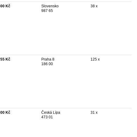
600 Kč
Slovensko
38 x
987 65
555 Kč
Praha 8
125 x
186 00
000 Kč
Česká Lípa
31 x
473 01