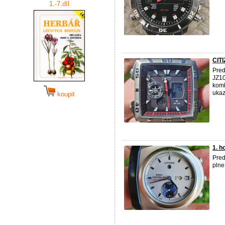
1.-7.díl
CIT
Pre
JZ10
komb
ukaz
koupit
1. h
Pred
plne