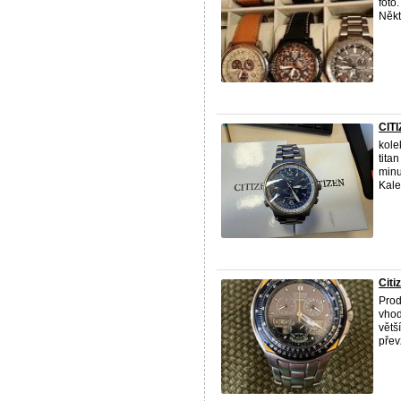
foto
Někt
CIT
kole
tita
minu
Kale
Citi
Pro
vhod
větš
převz