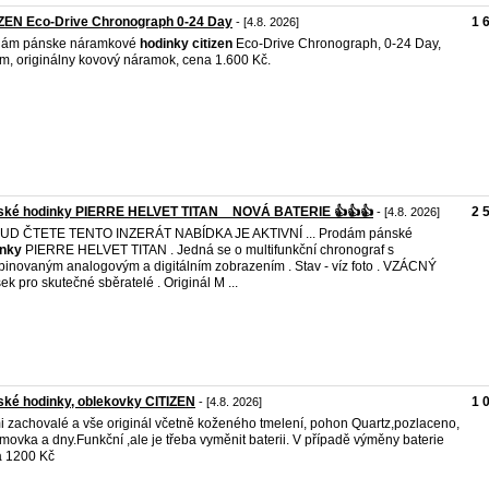
IZEN Eco-Drive Chronograph 0-24 Day
1 
- [4.8. 2026]
dám pánske náramkové
hodinky
citizen
Eco-Drive Chronograph, 0-24 Day,
m, originálny kovový náramok, cena 1.600 Kč.
ské hodinky PIERRE HELVET TITAN _ NOVÁ BATERIE 👍👍👍
2 
- [4.8. 2026]
UD ČTETE TENTO INZERÁT NABÍDKA JE AKTIVNÍ ... Prodám pánské
inky
PIERRE HELVET TITAN . Jedná se o multifunkční chronograf s
inovaným analogovým a digitálním zobrazením . Stav - víz foto . VZÁCNÝ
ek pro skutečné sběratelé . Originál M ...
ké hodinky, oblekovky CITIZEN
1 
- [4.8. 2026]
i zachovalé a vše originál včetně koženého tmelení, pohon Quartz,pozlaceno,
movka a dny.Funkční ,ale je třeba vyměnit baterii. V případě výměny baterie
 1200 Kč