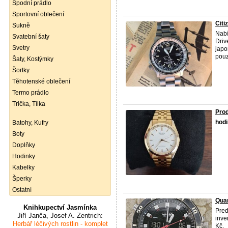
Spodní prádlo
Sportovní oblečení
Citi
Sukně
Nabí
Svatební šaty
Driv
Svetry
japo
pouzd
Šaty, Kostýmky
Šortky
Těhotenské oblečení
Termo prádlo
Trička, Tílka
Pro
hod
Batohy, Kufry
Boty
Doplňky
Hodinky
Kabelky
Šperky
Ostatní
Quar
Knihkupectví Jasmínka
Pre
Jiří Janča, Josef A. Zentrich:
inve
Herbář léčivých rostlin - komplet
Kč.