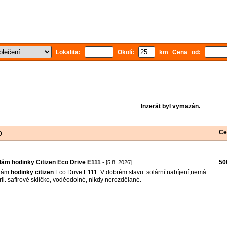
Lokalita:
Okolí:
km Cena od:
Inzerát byl vymazán.
Ce
9
ám hodinky Citizen Eco Drive E111
50
- [5.8. 2026]
dám
hodinky
citizen
Eco Drive E111. V dobrém stavu. solární nabíjení,nemá
rii. safírové sklíčko, voděodolné, nikdy nerozdělané.