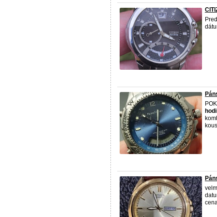
CIT
Pre
dátu
Pán
POK
hod
komb
kous
Páns
velm
datu
cena