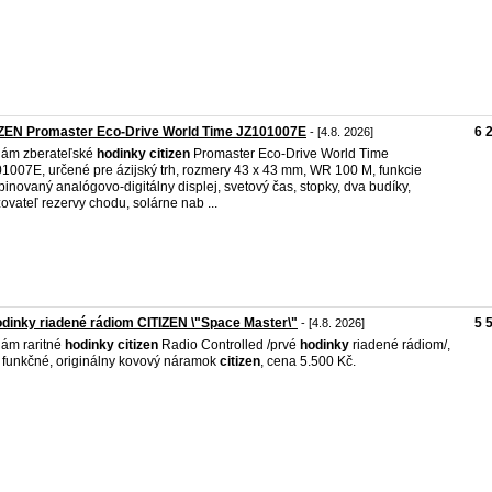
IZEN Promaster Eco-Drive World Time JZ101007E
6 
- [4.8. 2026]
dám zberateľské
hodinky
citizen
Promaster Eco-Drive World Time
1007E, určené pre ázijský trh, rozmery 43 x 43 mm, WR 100 M, funkcie
inovaný analógovo-digitálny displej, svetový čas, stopky, dva budíky,
ovateľ rezervy chodu, solárne nab ...
odinky riadené rádiom CITIZEN \"Space Master\"
5 
- [4.8. 2026]
ám raritné
hodinky
citizen
Radio Controlled /prvé
hodinky
riadené rádiom/,
 funkčné, originálny kovový náramok
citizen
, cena 5.500 Kč.