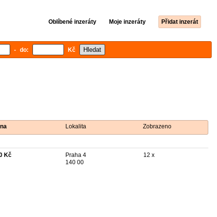
Oblíbené inzeráty
Moje inzeráty
Přidat inzerát
- do:
Kč
na
Lokalita
Zobrazeno
0 Kč
Praha 4
12 x
140 00