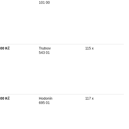
101 00
500 Kč
Trutnov
115 x
543 01
800 Kč
Hodonín
117 x
695 01