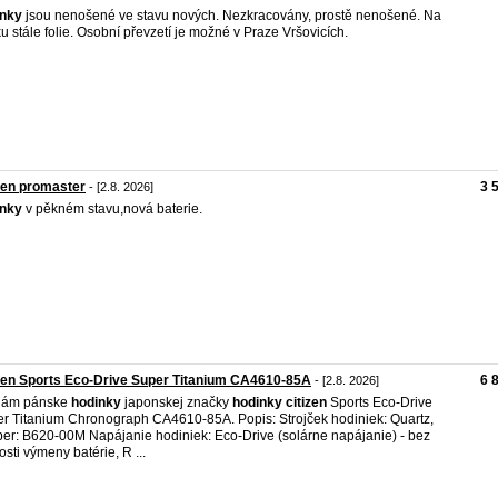
inky
jsou nenošené ve stavu nových. Nezkracovány, prostě nenošené. Na
u stále folie. Osobní převzetí je možné v Praze Vršovicích.
zen promaster
3 
- [2.8. 2026]
inky
v pěkném stavu,nová baterie.
zen Sports Eco-Drive Super Titanium CA4610-85A
6 
- [2.8. 2026]
dám pánske
hodinky
japonskej značky
hodinky
citizen
Sports Eco-Drive
r Titanium Chronograph CA4610-85A. Popis: Strojček hodiniek: Quartz,
ber: B620-00M Napájanie hodiniek: Eco-Drive (solárne napájanie) - bez
osti výmeny batérie, R ...