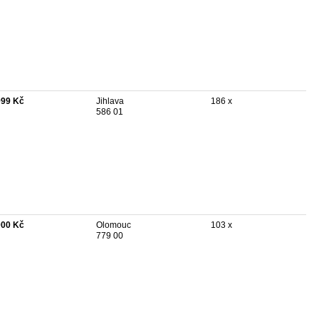
999 Kč
Jihlava
186 x
586 01
000 Kč
Olomouc
103 x
779 00