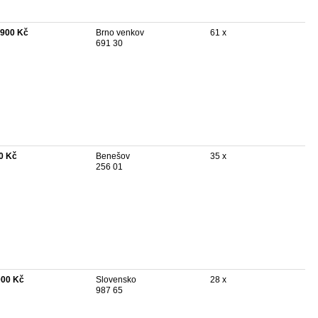
 900 Kč
Brno venkov
61 x
691 30
0 Kč
Benešov
35 x
256 01
000 Kč
Slovensko
28 x
987 65