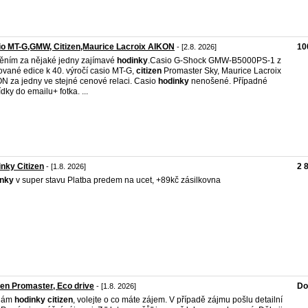
o MT-G,GMW, Citizen,Maurice Lacroix AIKON
10
- [2.8. 2026]
ním za nějaké jedny zajímavé
hodinky
.Casio G-Shock GMW-B5000PS-1 z
tované edice k 40. výročí casio MT-G,
citizen
Promaster Sky, Maurice Lacroix
N za jedny ve stejné cenové relaci. Casio
hodinky
nenošené. Případné
dky do emailu+ fotka. ...
nky Citizen
2 
- [1.8. 2026]
inky
v super stavu Platba predem na ucet, +89kč zásilkovna
zen Promaster, Eco drive
Do
- [1.8. 2026]
dám
hodinky
citizen
, volejte o co máte zájem. V případě zájmu pošlu detailní