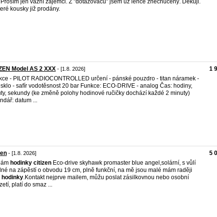
. Prosím jen vážní zájemci. Z "dotazovačů" jsem už lehce znechucený. Děkuji.
eré kousky již prodány.
IZEN Model AS 2 XXX
1 
- [1.8. 2026]
kce - PILOT RADIOCONTROLLED určení - pánské pouzdro - titan náramek -
n sklo - safír vodotěsnost 20 bar Funkce: ECO-DRIVE - analog Čas: hodiny,
ty, sekundy (ke změně polohy hodinové ručičky dochází každé 2 minuty)
ndář: datum ...
zen
5 
- [1.8. 2026]
dám
hodinky
citizen
Eco-drive skyhawk promaster blue angel,solární, s vůlí
né na zápěstí o obvodu 19 cm, plně funkční, na mě jsou malé mám raději
í
hodinky
.Kontakt nejprve mailem, můžu poslat zásilkovnou nebo osobní
etí, platí do smaz ...