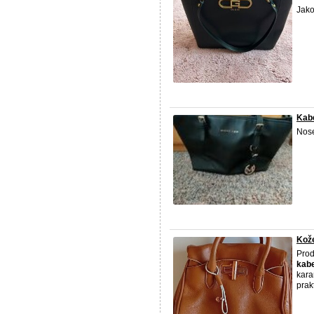
Jako
Kab
Nos
Kož
Prod
kab
kara
prak