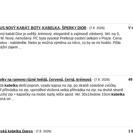
US NOVÝ KABÁT, BOTY, KABELKA, ŠPERKY DIOR
V 
- [7.8. 2026]
ný kabát Dior je světlý, krémový, elegantně a zajímavě zdobený. Vel. na S,
 M. Nový, nenošený. PC byla vysoká! Preferuji osobní setkání v Praze. Cena
dou - nabídněte. Nebo je možná výměna za něco, co by se mi hodilo. Pište
vážní zájem ...
lky na rameno různé hnědá, červená, černá, krémová
49
- [7.8. 2026]
dá
kabelka
delší popruh, vzadu kapsa na zip, po straně ozdobné cvočky,
tř přihrádka na zip, uprostřed vložená velká přihrádka na zip, na druhé straně
uchý zip + kapsičky na mobil, karty, klíče apod. Vel. 30x19xdole 10cm.
kabelka
ná ori ...
ská kabelka Guess
1 
- [7.8. 2026]