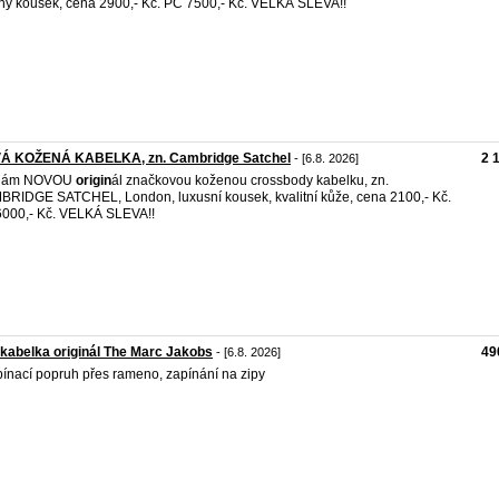
ný kousek, cena 2900,- Kč. PC 7500,- Kč. VELKÁ SLEVA!!
Á KOŽENÁ KABELKA, zn. Cambridge Satchel
2 
- [6.8. 2026]
dám NOVOU
origin
ál značkovou koženou crossbody kabelku, zn.
RIDGE SATCHEL, London, luxusní kousek, kvalitní kůže, cena 2100,- Kč.
000,- Kč. VELKÁ SLEVA!!
 kabelka originál The Marc Jakobs
49
- [6.8. 2026]
ínací popruh přes rameno, zapínání na zipy