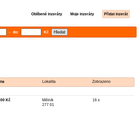
Oblíbené inzeráty
Moje inzeráty
Přidat inzerát
- do:
Kč
na
Lokalita
Zobrazeno
000 Kč
Mělník
16 x
277 01