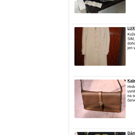
LUX
Kože
S/M,
doho
jen 
Kabe
Hně
uvni
na s
červe
Dám