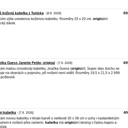
 kožená kabelka z Tuniska
85
- [8.8. 2026]
zím výše uvedenou koženou kabelku. Rozměry 25 x 20 cm.
origin
ální
ický dárek.
lka Guess Janette Petite, original
69
- [7.8. 2026]
ám malou crossbody kabelku, značka Guess (
origin
ál!). Super stav, trochu se
uje na stranách u popruhu, při nošení není vidět. Rozměry 19,5 x 21,5 x 2 699
 poštovné
i kabelka
40
- [7.8. 2026]
ám novou kabelku v khaki barvě o velikosti 30 x 38 cm s uchy i nastavitelným
uhem k nošení přes rameno.
kabelka
má
origin
ální desing s řadou kapes a
iček.