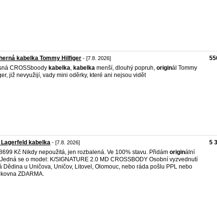
erná kabelka Tommy Hilfiger
55
- [7.8. 2026]
sná CROSSboody
kabelka
,
kabelka
menší, dlouhý popruh,
origin
ál Tommy
iger, již nevyužijí, vady mini oděrky, které ani nejsou vidět
 Lagerfeld kabelka
5 
- [7.8. 2026]
8699 Kč Nikdy nepoužitá, jen rozbalená. Ve 100% stavu. Přidám
origin
ální
. Jedná se o model: K/SIGNATURE 2.0 MD CROSSBODY Osobní vyzvednutí
 Dědina u Uničova, Uničov, Litovel, Olomouc, nebo ráda pošlu PPL nebo
ilkovna ZDARMA.