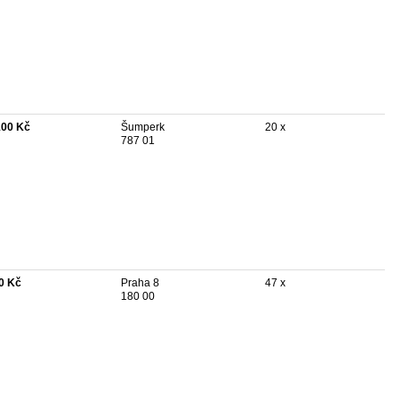
100 Kč
Šumperk
20 x
787 01
0 Kč
Praha 8
47 x
180 00