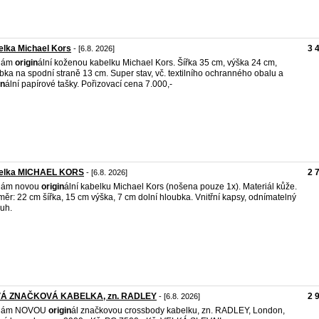
lka Michael Kors
3 
- [6.8. 2026]
dám
origin
ální koženou kabelku Michael Kors. Šířka 35 cm, výška 24 cm,
bka na spodní straně 13 cm. Super stav, vč. textilního ochranného obalu a
in
ální papírové tašky. Pořizovací cena 7.000,-
elka MICHAEL KORS
2 
- [6.8. 2026]
dám novou
origin
ální kabelku Michael Kors (nošena pouze 1x). Materiál kůže.
ěr: 22 cm šířka, 15 cm výška, 7 cm dolní hloubka. Vnitřní kapsy, odnímatelný
uh.
Á ZNAČKOVÁ KABELKA, zn. RADLEY
2 
- [6.8. 2026]
dám NOVOU
origin
ál značkovou crossbody kabelku, zn. RADLEY, London,