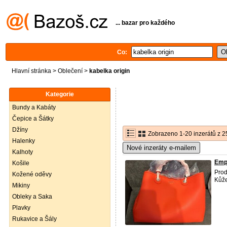
... bazar pro každého
Co:
Hlavní stránka
>
Oblečení
>
kabelka origin
Kategorie
Bundy a Kabáty
Čepice a Šátky
Džíny
Zobrazeno 1-20 inzerátů z 2
Halenky
Nové inzeráty e-mailem
Kalhoty
Empo
Košile
Pro
Kožené oděvy
Kůže
Mikiny
Obleky a Saka
Plavky
Rukavice a Šály