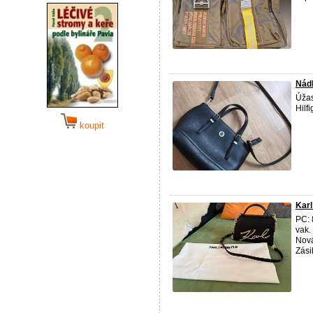
Nádh
Úža
Hilf
koupit
Karl
PC: 
vak
Nová
Zás