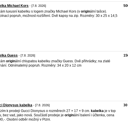
lka Michael Kors
50
- [7.8. 2026]
ám luxusní kabelku s logem značky Michael Kors (v
origin
ální tašce).
ínací popruh, možnost rozšíření. Dvě kapsy na zip. Rozměry: 30 x 25 x 14,5
elka Guess
15
- [7.8. 2026]
dám
origin
ální chlupatou kabelku značky Guess. Dvě přihrádky; na zlaté
nání. Odnímatelný popruh. Rozměry: 34 x 20 x 12 cm
ci Dionysus kabelka
30
- [7.8. 2026]
zím k prodeji Gucci Dionysus o rozměrech 27 × 17 × 9 cm.
kabelka
je v top
u, bez vad, jako nová. Součástí prodeje je
origin
ální balení i účtenka, cena
0,-. Osobní odběr možný v Plzni.