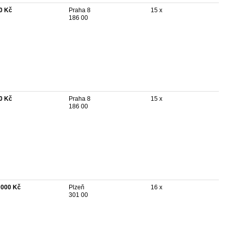
0 Kč
Praha 8
15 x
186 00
0 Kč
Praha 8
15 x
186 00
 000 Kč
Plzeň
16 x
301 00