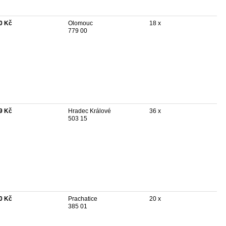
0 Kč
Olomouc
18 x
779 00
9 Kč
Hradec Králové
36 x
503 15
0 Kč
Prachatice
20 x
385 01