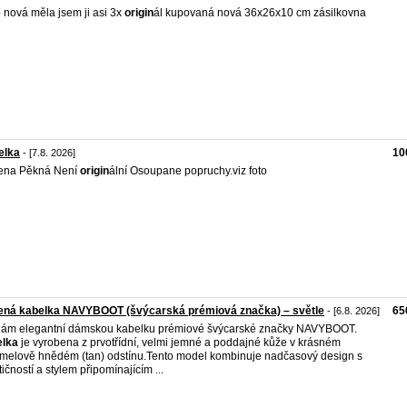
 nová měla jsem ji asi 3x
origin
ál kupovaná nová 36x26x10 cm zásilkovna
elka
10
- [7.8. 2026]
ena Pěkná Není
origin
ální Osoupane popruchy.viz foto
ená kabelka NAVYBOOT (švýcarská prémiová značka) – světle
65
- [6.8. 2026]
ám elegantní dámskou kabelku prémiové švýcarské značky NAVYBOOT.
elka
je vyrobena z prvotřídní, velmi jemné a poddajné kůže v krásném
melově hnědém (tan) odstínu.Tento model kombinuje nadčasový design s
tičností a stylem připomínajícím ...