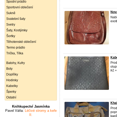
Spodní prádlo
Sportovní oblečení
Nová
Sukně
Nabí
Svatební šaty
exot
Svetry
Šaty, Kostýmky
Šortky
Těhotenské oblečení
Termo prádlo
Trička, Tílka
Kabe
Prod
Batohy, Kufry
olup
Boty
Kč +
Doplňky
Hodinky
Kabelky
Šperky
Ostatní
Khak
Knihkupectví Jasmínka
Prod
Pavel Váňa:
Léčivé stromy a keře
popr
II.
kapš