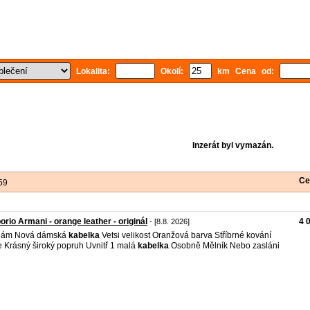
Lokalita:
Okolí:
km Cena od:
Inzerát byl vymazán.
Ce
59
rio Armani - orange leather - originál
4 
- [8.8. 2026]
dám Nová dámská
kabelka
Vetsi velikost Oranžová barva Stříbrné kování
 Krásný široký popruh Uvnitř 1 malá
kabelka
Osobně Mělník Nebo zasláni