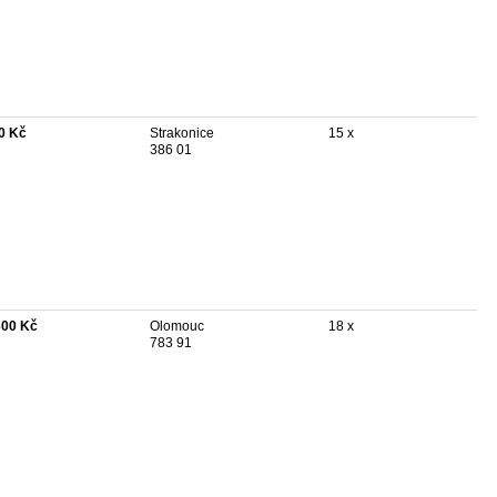
0 Kč
Strakonice
15 x
386 01
300 Kč
Olomouc
18 x
783 91