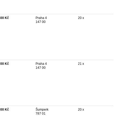
400 Kč
Praha 4
20 x
147 00
700 Kč
Praha 4
21 x
147 00
900 Kč
Šumperk
20 x
787 01