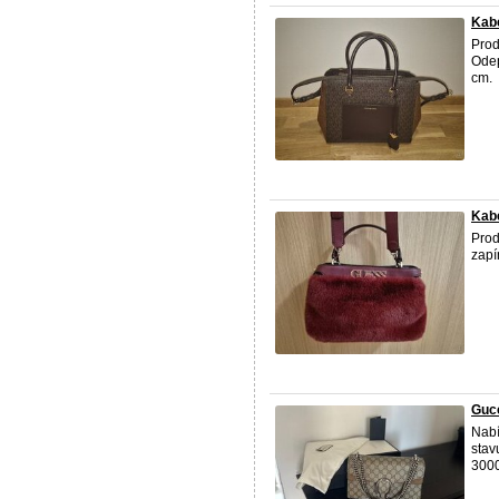
Kabe
Prod
Odep
cm.
Kab
Pro
zapí
Guc
Nabí
stav
3000