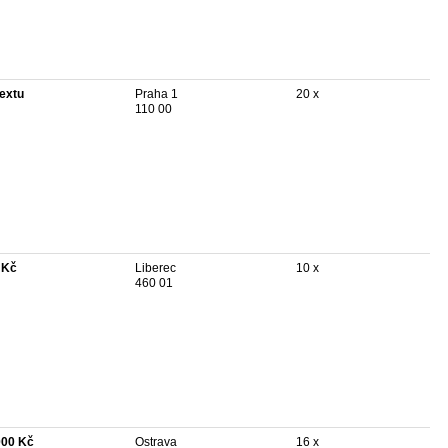
textu
Praha 1
20 x
110 00
 Kč
Liberec
10 x
460 01
000 Kč
Ostrava
16 x