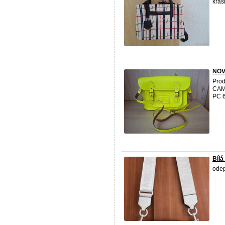
krás
NOV
Pro
CAMB
PC 6
Bílá
odep