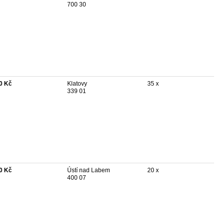
700 30
0 Kč
Klatovy
35 x
339 01
0 Kč
Ústí nad Labem
20 x
400 07