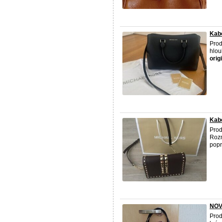
Kabe
Pro
hlou
orig
Kab
Pro
Rozm
popr
NOV
Pro