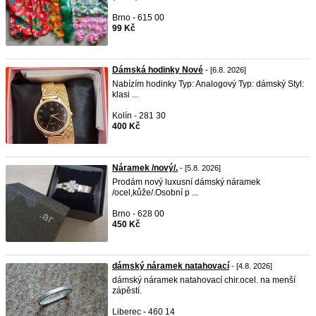
Brno - 615 00
99 Kč
Dámská hodinky Nové
- [6.8. 2026]
Nabízím hodinky Typ: Analogový Typ: dámský Styl:
klasi ...
Kolín - 281 30
400 Kč
Náramek /nový/.
- [5.8. 2026]
Prodám nový luxusní dámský náramek
/ocel,kůže/.Osobní p ...
Brno - 628 00
450 Kč
dámský náramek natahovací
- [4.8. 2026]
dámský náramek natahovací chir.ocel. na menší
zápěstí.
Liberec - 460 14