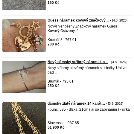
150 Kč
Guess náramek kovový značkový ...
- [4.8. 2026]
Nový! Nenošeny Značkový náramek Guess
Kovový Osázeny tř ...
Kroměříž - 767 01
200 Kč
Nový dámský stříbrný náramek o ...
- [4.8. 2026]
Nový stříbrný otevřený náramek s lístečky. Uni vel,
pad ...
Bruntál - 795 01
250 Kč
dámsky zlatý náramek 14 karát ...
- [3.8. 2026]
- punc: 585 - dlžka: 21cm ( aj so zapínaním ) - šírka
...
Slovensko - 987 65
51 900 Kč