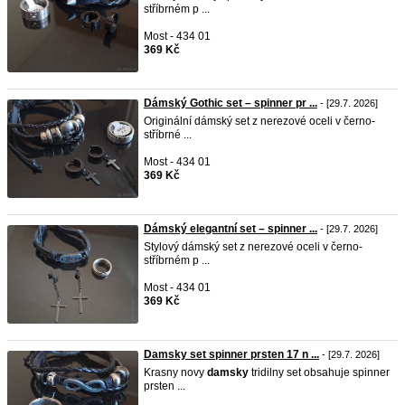
stříbrném p ...
Most - 434 01
369 Kč
Dámský Gothic set – spinner pr ...
- [29.7. 2026]
Originální dámský set z nerezové oceli v černo-
stříbrné ...
Most - 434 01
369 Kč
Dámský elegantní set – spinner ...
- [29.7. 2026]
Stylový dámský set z nerezové oceli v černo-
stříbrném p ...
Most - 434 01
369 Kč
Damsky set spinner prsten 17 n ...
- [29.7. 2026]
Krasny novy
damsky
tridilny set obsahuje spinner
prsten ...