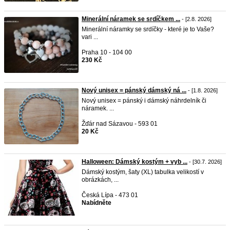
Minerální náramek se srdíčkem ...
- [2.8. 2026]
Minerální náramky se srdíčky - které je to Vaše?
vari ...
Praha 10 - 104 00
230 Kč
Nový unisex = pánský dámský ná ...
- [1.8. 2026]
Nový unisex = pánský i dámský náhrdelník či
náramek. ...
Žďár nad Sázavou - 593 01
20 Kč
Halloween: Dámský kostým + vyb ...
- [30.7. 2026]
Dámský kostým, šaty (XL) tabulka velikostí v
obrázkách, ...
Česká Lípa - 473 01
Nabídněte