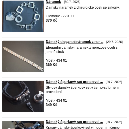
Náramek
- [30.7. 2026]
Dámský náramek z chirurgické oceli se zirkony.
Olomouc - 779 00
370 Kč
Dámský elegantní náramek z ner ...
- [29.7. 2026]
Elegantní dámský náramek z nerezové oceli s
jemně struk ...
Most - 434 01
369 Kč
Dámský šperkový set prsten vel ...
- [29.7. 2026]
Stylový dámský šperkový set v černo-stříbrném
provedení ...
Most - 434 01
349 Kč
Dámský šperkový set prsten vel ...
- [29.7. 2026]
Krásný dámský šperkový set v moderním černo-