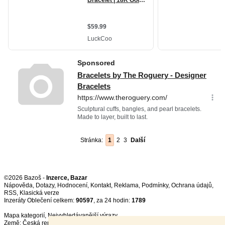
Stránka:
1
2
3
Další
©2026 Bazoš -
Inzerce, Bazar
Nápověda
,
Dotazy
,
Hodnocení
,
Kontakt
,
Reklama
,
Podmínky
,
Ochrana údajů
,
RSS
,
Inzeráty Oblečení celkem:
90597
, za 24 hodin:
1789
Mapa kategorií
,
Nejvyhledávanější výrazy
Země:
Česká republika
,
Slovensko
,
Polsko
,
Rakousko