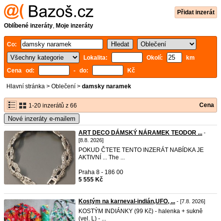
Přidat inzerát
Oblíbené inzeráty
,
Moje inzeráty
Co:
Lokalita:
Okolí:
km
Cena od:
- do:
Kč
Hlavní stránka
>
Oblečení
>
damsky naramek
Cena
1-20 inzerátů z 66
Nové inzeráty e-mailem
ART DECO DÁMSKÝ NÁRAMEK TEODOR ...
-
[8.8. 2026]
POKUD ČTETE TENTO INZERÁT NABÍDKA JE
AKTIVNÍ ... The ...
Praha 8 - 186 00
5 555 Kč
Kostým na karneval-indián,UFO, ...
- [7.8. 2026]
KOSTÝM INDIÁNKY (99 Kč) - halenka + sukně
(vel. L) - ...