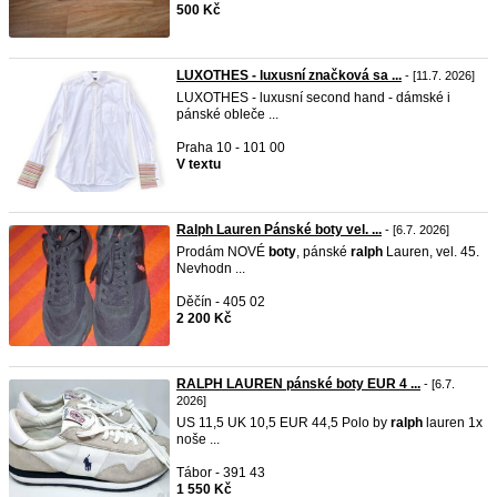
500 Kč
LUXOTHES - luxusní značková sa ...
- [11.7. 2026]
LUXOTHES - luxusní second hand - dámské i
pánské obleče ...
Praha 10 - 101 00
V textu
Ralph Lauren Pánské boty vel. ...
- [6.7. 2026]
Prodám NOVÉ
boty
, pánské
ralph
Lauren, vel. 45.
Nevhodn ...
Děčín - 405 02
2 200 Kč
RALPH LAUREN pánské boty EUR 4 ...
- [6.7.
2026]
US 11,5 UK 10,5 EUR 44,5 Polo by
ralph
lauren 1x
noše ...
Tábor - 391 43
1 550 Kč