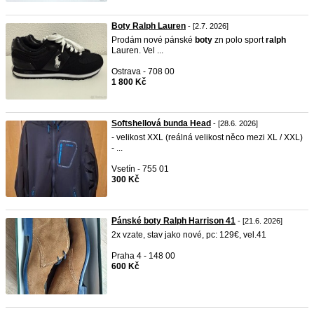
Boty Ralph Lauren
- [2.7. 2026]
Prodám nové pánské
boty
zn polo sport
ralph
Lauren. Vel ...
Ostrava - 708 00
1 800 Kč
Softshellová bunda Head
- [28.6. 2026]
- velikost XXL (reálná velikost něco mezi XL / XXL)
- ...
Vsetín - 755 01
300 Kč
Pánské boty Ralph Harrison 41
- [21.6. 2026]
2x vzate, stav jako nové, pc: 129€, vel.41
Praha 4 - 148 00
600 Kč