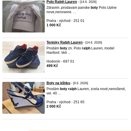
Polo Ralph Lauren
- [14.6. 2026]
Zdravim..prodavam panske
boty
Polo.Uplne
nove,nenosene. ...
Praha - východ - 251 01
1 000 Kč
Tenisky Ralph Lauren
- [14.6. 2026]
Prodám
boty
zn. Polo
ralph
Lauren, model
Hanford. Veli ...
Hodonín - 697 01
499 Kč
Boty na klínku
- [9.6. 2026]
Prodám
boty
ralph
Lauren, zcela nové,nenošené,
vel. 40 ...
Praha - východ - 251 65
2 000 Kč