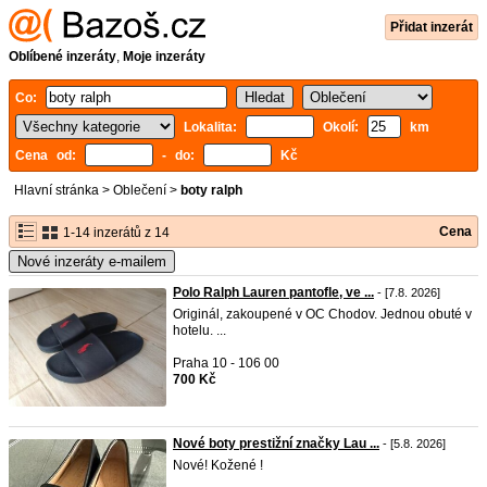
Přidat inzerát
Oblíbené inzeráty
,
Moje inzeráty
Co:
Lokalita:
Okolí:
km
Cena od:
- do:
Kč
Hlavní stránka
>
Oblečení
>
boty ralph
Cena
1-14 inzerátů z 14
Nové inzeráty e-mailem
Polo Ralph Lauren pantofle, ve ...
- [7.8. 2026]
Originál, zakoupené v OC Chodov. Jednou obuté v
hotelu. ...
Praha 10 - 106 00
700 Kč
Nové boty prestižní značky Lau ...
- [5.8. 2026]
Nové! Kožené !