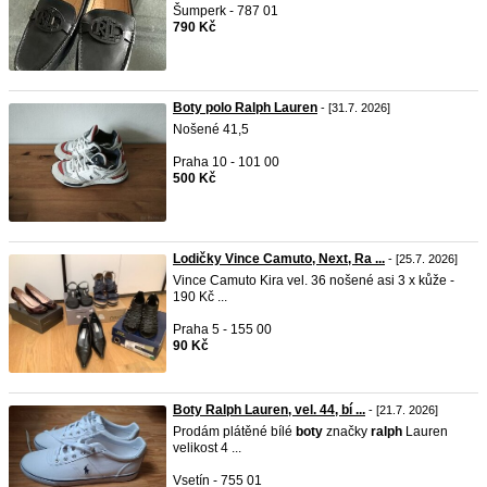
Šumperk - 787 01
790 Kč
Boty polo Ralph Lauren
- [31.7. 2026]
Nošené 41,5
Praha 10 - 101 00
500 Kč
Lodičky Vince Camuto, Next, Ra ...
- [25.7. 2026]
Vince Camuto Kira vel. 36 nošené asi 3 x kůže -
190 Kč ...
Praha 5 - 155 00
90 Kč
Boty Ralph Lauren, vel. 44, bí ...
- [21.7. 2026]
Prodám plátěné bílé
boty
značky
ralph
Lauren
velikost 4 ...
Vsetín - 755 01