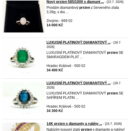
Nový prsten 585/1000 s diamant ...
- [22.7. 2026]
Prodám diamantový
prsten
z červeného zlata
3,39g, s dia ...
Znojmo - 669 02
14 000 Kč
LUXUSNÍ PLATINOVÝ DIAMANTOVÝ ...
- [18.7.
2026]
LUXUSNÍ PLATINOVÝ DIAMANTOVÝ
prsten
SE
SMARAGDEM PLAT ...
Hradec Králové - 500 02
34 400 Kč
LUXUSNÍ PLATINOVÝ DIAMANTOVÝ ...
- [18.7.
2026]
LUXUSNÍ PLATINOVÝ DIAMANTOVÝ
prsten
SE
SAFÍREM PLATIN ...
Hradec Králové - 500 02
34 300 Kč
14K prsten s diamanty a rubíny ...
- [15.7. 2026]
Nabízím luxusní zlatý
prsten
s diamanty a rubíny!