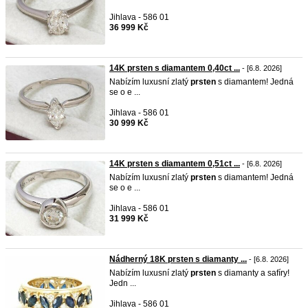
Jihlava - 586 01
36 999 Kč
14K prsten s diamantem 0,40ct ...
- [6.8. 2026]
Nabízím luxusní zlatý
prsten
s diamantem! Jedná
se o e ...
Jihlava - 586 01
30 999 Kč
14K prsten s diamantem 0,51ct ...
- [6.8. 2026]
Nabízím luxusní zlatý
prsten
s diamantem! Jedná
se o e ...
Jihlava - 586 01
31 999 Kč
Nádherný 18K prsten s diamanty ...
- [6.8. 2026]
Nabízím luxusní zlatý
prsten
s diamanty a safíry!
Jedn ...
Jihlava - 586 01