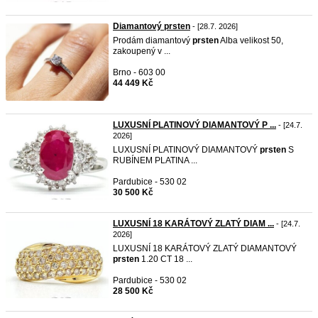
Diamantový prsten
- [28.7. 2026]
Prodám diamantový
prsten
Alba velikost 50,
zakoupený v ...
Brno - 603 00
44 449 Kč
LUXUSNÍ PLATINOVÝ DIAMANTOVÝ P ...
- [24.7.
2026]
LUXUSNÍ PLATINOVÝ DIAMANTOVÝ
prsten
S
RUBÍNEM PLATINA ...
Pardubice - 530 02
30 500 Kč
LUXUSNÍ 18 KARÁTOVÝ ZLATÝ DIAM ...
- [24.7.
2026]
LUXUSNÍ 18 KARÁTOVÝ ZLATÝ DIAMANTOVÝ
prsten
1.20 CT 18 ...
Pardubice - 530 02
28 500 Kč