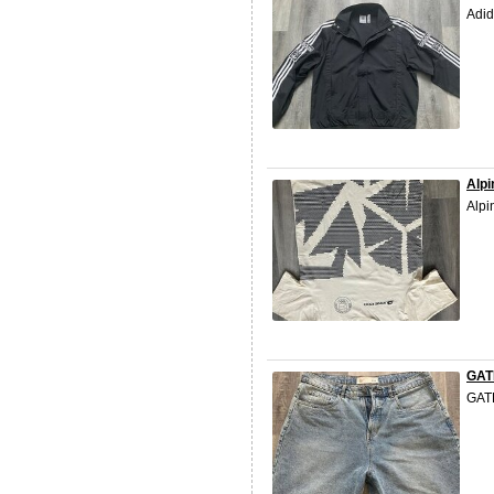
Adid
Alpi
Alpi
GATE
GATE