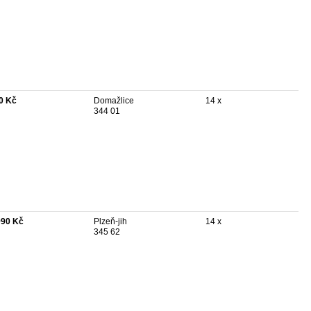
0 Kč
Domažlice
14 x
344 01
990 Kč
Plzeň-jih
14 x
345 62