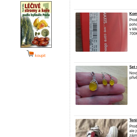
Komp
Prod
poho
v lé
700K
koupit
Set 
Nový
přív
Teni
Prod
ale 
zájm