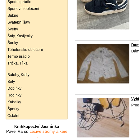
Spodní prádlo
Sportovní oblečení
Sukně
Svatební šaty
Svetry
Šaty, Kostýmky
Šortky
Dáms
Těhotenské oblečení
Dáms
Termo prádlo
Trička, Tílka
Batohy, Kufry
Boty
Doplňky
Hodinky
Vyhř
Kabelky
Prod
Šperky
Ostatní
Knihkupectví Jasmínka
Pavel Váňa:
Léčivé stromy a keře
I.