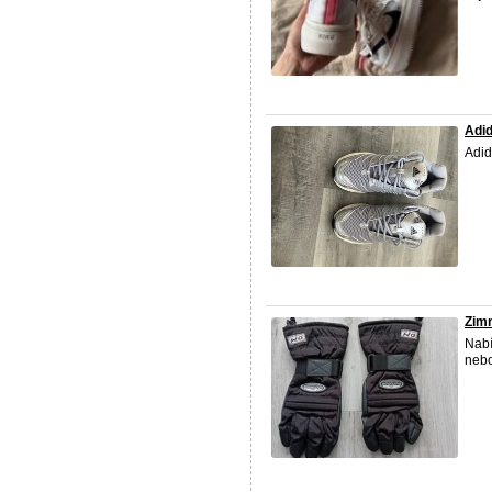
Adid
Adid
Zimn
Nabí
nebo