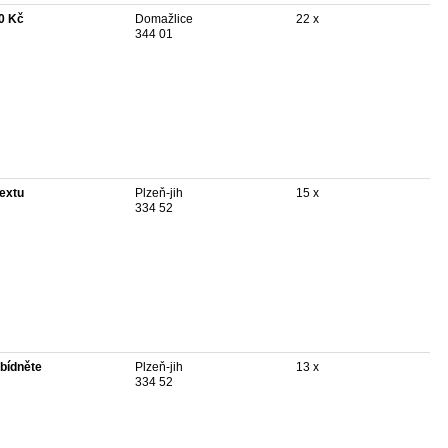
0 Kč
Domažlice
22 x
344 01
textu
Plzeň-jih
15 x
334 52
bídněte
Plzeň-jih
13 x
334 52