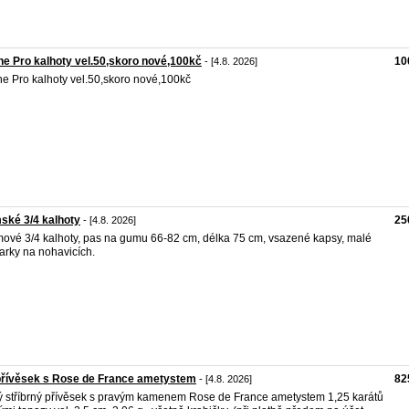
ne Pro kalhoty vel.50,skoro nové,100kč
10
- [4.8. 2026]
ne Pro kalhoty vel.50,skoro nové,100kč
ské 3/4 kalhoty
25
- [4.8. 2026]
ové 3/4 kalhoty, pas na gumu 66-82 cm, délka 75 cm, vsazené kapsy, malé
arky na nohavicích.
přívěsek s Rose de France ametystem
82
- [4.8. 2026]
 stříbrný přívěsek s pravým kamenem Rose de France ametystem 1,25 karátů