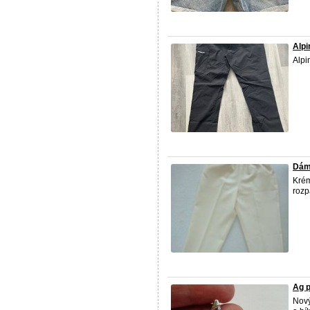
Alpi
Alpi
Dám
Krém
rozp
Ag 
Nový