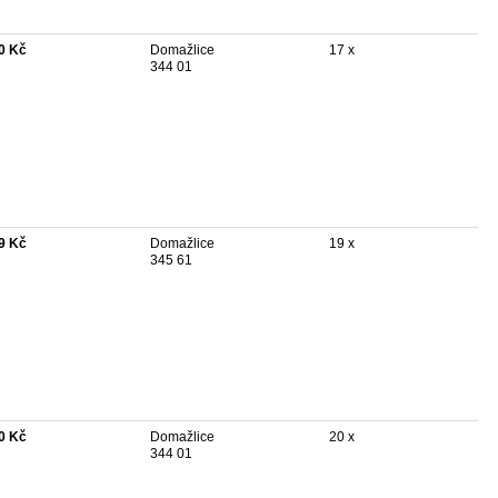
0 Kč
Domažlice
17 x
344 01
9 Kč
Domažlice
19 x
345 61
0 Kč
Domažlice
20 x
344 01