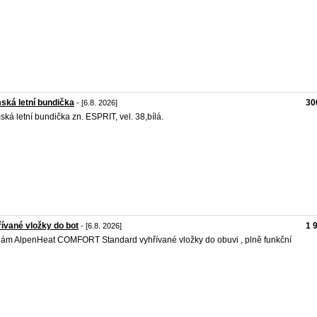
ká letní bundička
30
- [6.8. 2026]
ká letní bundička zn. ESPRIT, vel. 38,bílá.
ívané vložky do bot
1 
- [6.8. 2026]
ám AlpenHeat COMFORT Standard vyhřívané vložky do obuvi , plně funkční