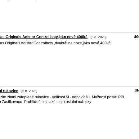
as Originals Adistar Control boty,jako nové 400kč
40
- [5.8. 2026]
as Originals Adistar Controlboty ,dvakrát na noze,jako nové,400kč
í rukavice
15
- [5.8. 2026]
zím zimní zateplené rukavice - velikost M - odpovídá L Možnost poslat PPL
 Zásilkovnou. Prohlídněte si také moje ostatní nabídky.