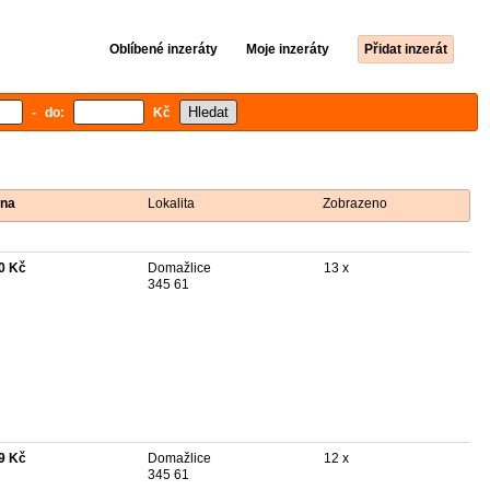
Oblíbené inzeráty
Moje inzeráty
Přidat inzerát
- do:
Kč
na
Lokalita
Zobrazeno
0 Kč
Domažlice
13 x
345 61
9 Kč
Domažlice
12 x
345 61