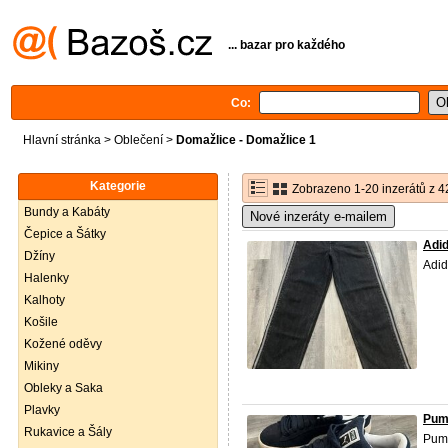
... bazar pro každého
Co:
Hlavní stránka
>
Oblečení
>
Domažlice - Domažlice 1
Kategorie
Zobrazeno 1-20 inzerátů z 4
Bundy a Kabáty
Nové inzeráty e-mailem
Čepice a Šátky
Adid
Džíny
Adid
Halenky
Kalhoty
Košile
Kožené oděvy
Mikiny
Obleky a Saka
Plavky
Puma
Rukavice a Šály
Puma