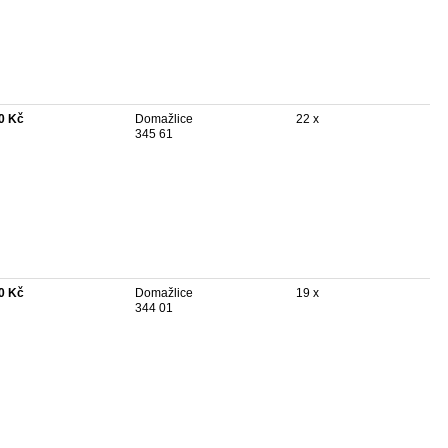
0 Kč
Domažlice
22 x
345 61
0 Kč
Domažlice
19 x
344 01