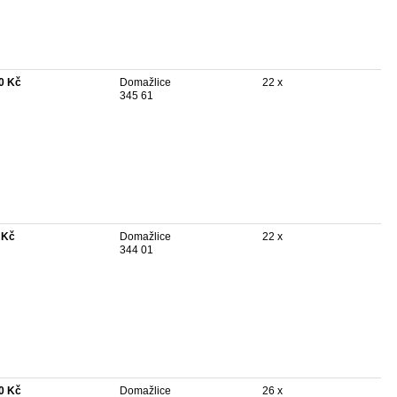
0 Kč
Domažlice
22 x
345 61
 Kč
Domažlice
22 x
344 01
0 Kč
Domažlice
26 x