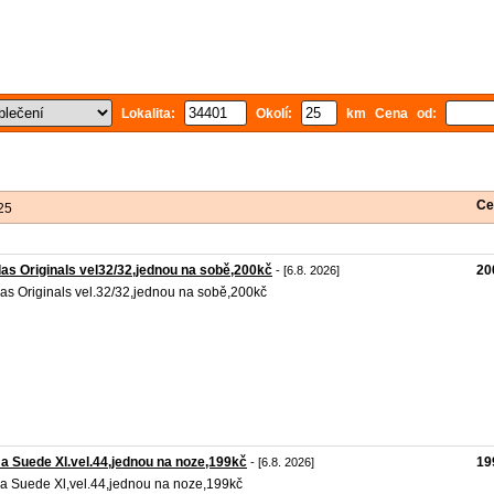
Lokalita:
Okolí:
km Cena od:
Ce
25
as Originals vel32/32,jednou na sobě,200kč
20
- [6.8. 2026]
as Originals vel.32/32,jednou na sobě,200kč
 Suede Xl.vel.44,jednou na noze,199kč
19
- [6.8. 2026]
 Suede Xl,vel.44,jednou na noze,199kč