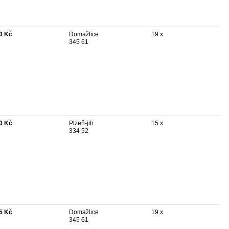
0 Kč
Domažlice
19 x
345 61
0 Kč
Plzeň-jih
15 x
334 52
5 Kč
Domažlice
19 x
345 61