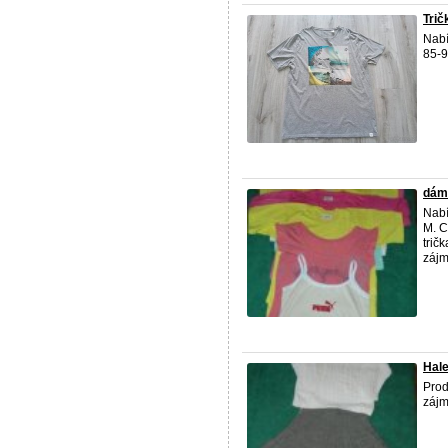
Trič
Nabí
85-9
dáms
Nabí
M. C
trič
zájmu
Hal
Prod
zájm