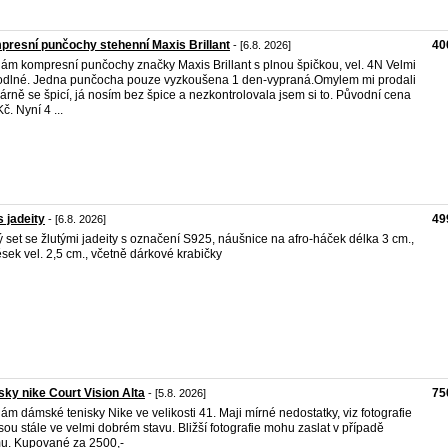
resní punčochy stehenní Maxis Brillant
40
- [6.8. 2026]
ám kompresní punčochy značky Maxis Brillant s plnou špičkou, vel. 4N Velmi
dlné. Jedna punčocha pouze vyzkoušena 1 den-vypraná.Omylem mi prodali
kárně se špicí, já nosím bez špice a nezkontrolovala jsem si to. Původní cena
č. Nyní 4 ...
s jadeity
49
- [6.8. 2026]
 set se žlutými jadeity s označení S925, náušnice na afro-háček délka 3 cm.,
ěsek vel. 2,5 cm., včetně dárkové krabičky
sky nike Court Vision Alta
75
- [5.8. 2026]
ám dámské tenisky Nike ve velikosti 41. Maji mírné nedostatky, viz fotografie
jsou stále ve velmi dobrém stavu. Bližší fotografie mohu zaslat v případě
u. Kupované za 2500,-