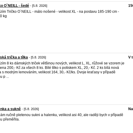
ko O`NEILL - šedé
15
- [5.8. 2026]
zím Tričko O`NEILL - málo nošené - velikost XL - na postavu 185-190 cm -
0 kg
ká trička a tílka
V 
- [5.8. 2026]
zím 8 ks dámských triček většinou nových, velikost L, XL, růžové se vzorem je
ena 200,- Kč za všech 8 ks. Bílé tílko s potiskem XL, 20,- Kč. 2 ks bílá nová
ka s modrým lemováním, velikost 164, 30,- Kč/ks. Dvoje kraťasy v případě
 p ...
enka a sukně
Na
- [5.8. 2026]
ám ručně pletenou sukni a halenku, velikost asi 40, ale raději bych v případě
u přeměřila.