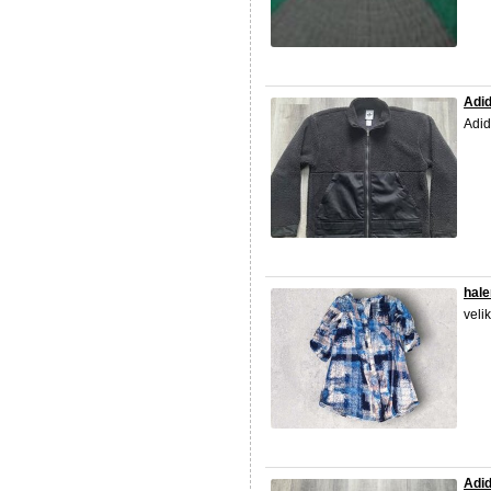
Adid
Adid
hal
veli
Adid