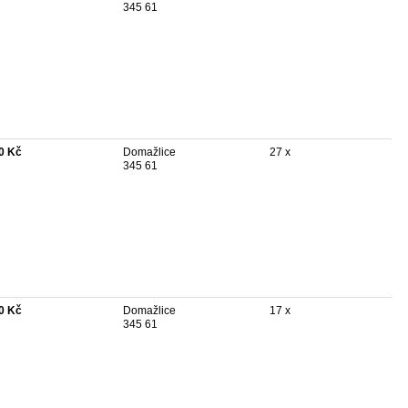
345 61
0 Kč
Domažlice
27 x
345 61
0 Kč
Domažlice
17 x
345 61