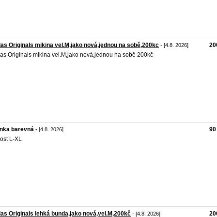
as Originals mikina vel.M,jako nová,jednou na sobě,200kc
20
- [4.8. 2026]
as Originals mikina vel.M,jako nová,jednou na sobě 200kč
enka barevná
90
- [4.8. 2026]
kost L-XL
as Originals lehká bunda,jako nová,vel.M,200kč
20
- [4.8. 2026]