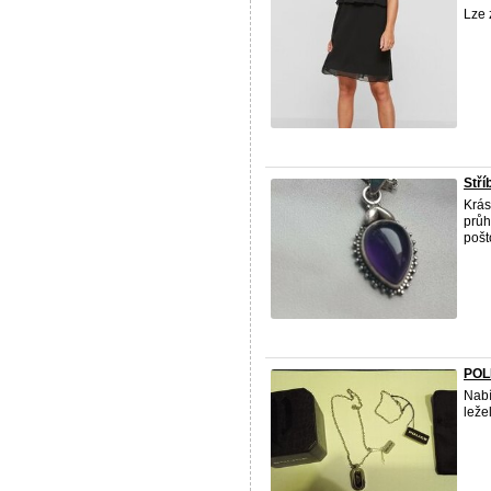
Lze 
Stří
Krás
průh
pošt
POL
Nabí
leže