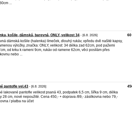
80cm ...
nka, košile, dámská, barevná, ONLY, velikost 34
60
- [6.8. 2026]
vná dámská košile (halenka) límeček, dlouhý rukáv, vpředu dvě našité kapsy,
amenou výložky, značka: ONLY, velikost: 34 délka zad 62cm, pod pažemi
cm, od krku k rameni 9cm, rukáv od ramene 62cm, věci posílám přes
lkovnu nebo ...
é pantofle vel.43
45
- [6.8. 2026]
é lakované pantofle velikost psaná 43, podpatek 6,5 cm, šířka 9 cm, délka
ky 28 cm, nové nepoužité. Cena 450,- + doprava /89,- zásilkovna nebo 79,-
kovna / platba na účet