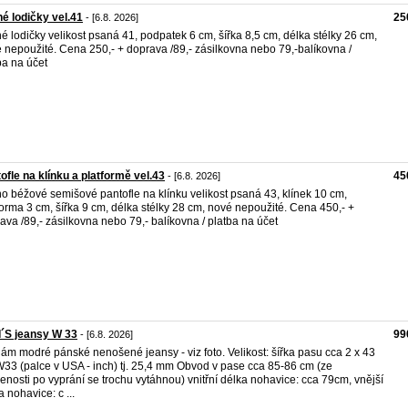
é lodičky vel.41
25
- [6.8. 2026]
é lodičky velikost psaná 41, podpatek 6 cm, šířka 8,5 cm, délka stélky 26 cm,
 nepoužité. Cena 250,- + doprava /89,- zásilkovna nebo 79,-balíkovna /
ba na účet
ofle na klínku a platformě vel.43
45
- [6.8. 2026]
o béžové semišové pantofle na klínku velikost psaná 43, klínek 10 cm,
forma 3 cm, šířka 9 cm, délka stélky 28 cm, nové nepoužité. Cena 450,- +
ava /89,- zásilkovna nebo 79,- balíkovna / platba na účet
´S jeansy W 33
99
- [6.8. 2026]
ám modré pánské nenošené jeansy - viz foto. Velikost: šířka pasu cca 2 x 43
33 (palce v USA - inch) tj. 25,4 mm Obvod v pase cca 85-86 cm (ze
enosti po vyprání se trochu vytáhnou) vnitřní délka nohavice: cca 79cm, vnější
a nohavice: c ...