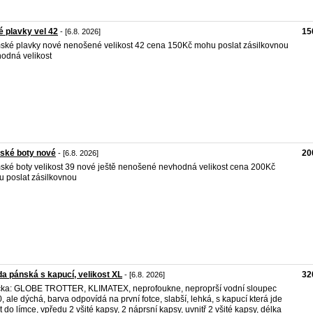
 plavky vel 42
15
- [6.8. 2026]
ké plavky nové nenošené velikost 42 cena 150Kč mohu poslat zásilkovnou
odná velikost
ské boty nové
20
- [6.8. 2026]
ké boty velikost 39 nové ještě nenošené nevhodná velikost cena 200Kč
 poslat zásilkovnou
a pánská s kapucí, velikost XL
32
- [6.8. 2026]
ka: GLOBE TROTTER, KLIMATEX, neprofoukne, neproprší vodní sloupec
, ale dýchá, barva odpovídá na první fotce, slabší, lehká, s kapucí která jde
it do límce, vpředu 2 všité kapsy, 2 náprsní kapsy, uvnitř 2 všité kapsy, délka