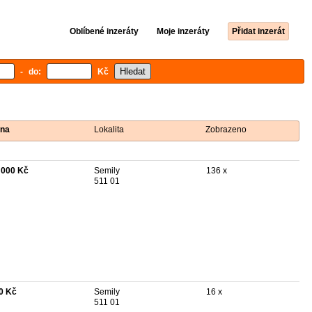
Oblíbené inzeráty
Moje inzeráty
Přidat inzerát
- do:
Kč
na
Lokalita
Zobrazeno
 000 Kč
Semily
136 x
511 01
0 Kč
Semily
16 x
511 01