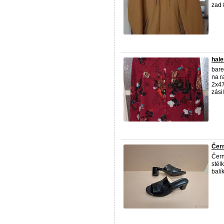
zad 
hale
bare
na r
2x47
zási
Čern
Čern
stél
balí