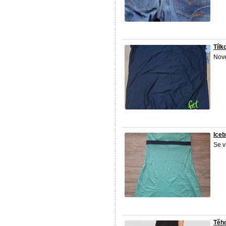
Tílk
Nové
Iceb
Se v
Těho