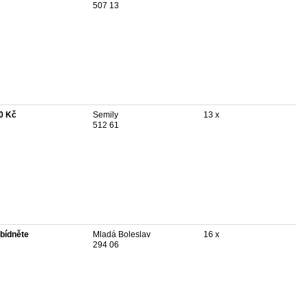
507 13
0 Kč
Semily
13 x
512 61
bídněte
Mladá Boleslav
16 x
294 06