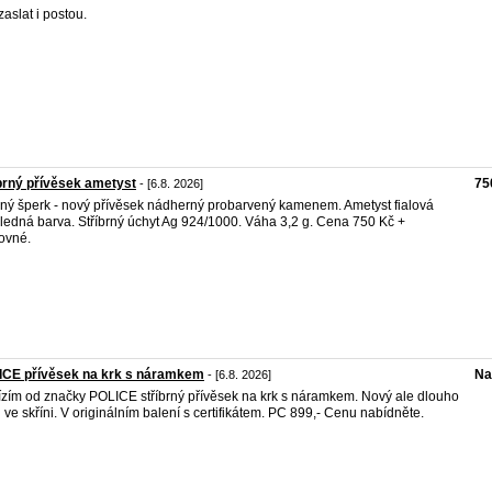
zaslat i postou.
brný přívěsek ametyst
75
- [6.8. 2026]
ný šperk - nový přívěsek nádherný probarvený kamenem. Ametyst fialová
ledná barva. Stříbrný úchyt Ag 924/1000. Váha 3,2 g. Cena 750 Kč +
ovné.
ICE přívěsek na krk s náramkem
Na
- [6.8. 2026]
zím od značky POLICE stříbrný přívěsek na krk s náramkem. Nový ale dlouho
l ve skříni. V originálním balení s certifikátem. PC 899,- Cenu nabídněte.