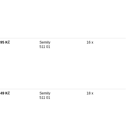
495 Kč
Semily
16 x
511 01
749 Kč
Semily
18 x
511 01