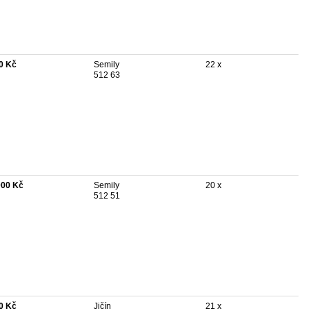
0 Kč
Semily
22 x
512 63
000 Kč
Semily
20 x
512 51
0 Kč
Jičín
21 x