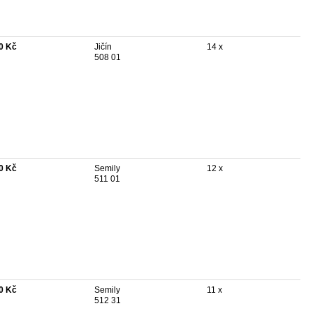
0 Kč
Jičín
14 x
508 01
0 Kč
Semily
12 x
511 01
0 Kč
Semily
11 x
512 31