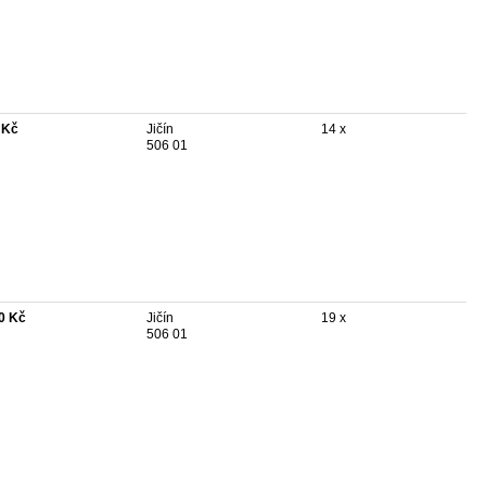
 Kč
Jičín
14 x
506 01
0 Kč
Jičín
19 x
506 01