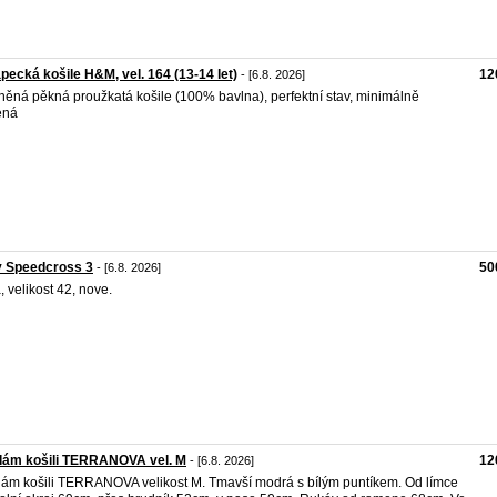
pecká košile H&M, vel. 164 (13-14 let)
12
- [6.8. 2026]
něná pěkná proužkatá košile (100% bavlna), perfektní stav, minimálně
ená
y Speedcross 3
50
- [6.8. 2026]
, velikost 42, nove.
dám košili TERRANOVA vel. M
12
- [6.8. 2026]
ám košili TERRANOVA velikost M. Tmavší modrá s bílým puntíkem. Od límce