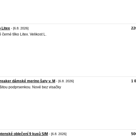
o Litex
22
- [6.8. 2026]
 černé tílko Litex. Velikost L.
reaker dámské merino šaty v. M
1 
- [6.8. 2026]
šitou podprsenkou. Nové bez visačky
tenské oblečení 9 kusů S/M
50
- [6.8. 2026]