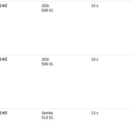
0 Kč
Jičín
15 x
506 01
0 Kč
Jičín
18 x
506 01
0 Kč
Semily
13 x
513 01