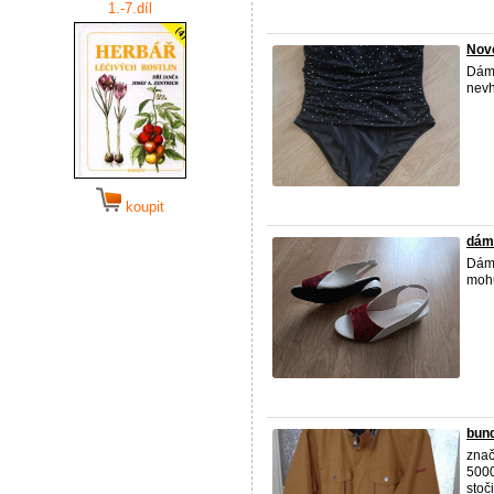
1.-7.díl
Nové
Dáms
nevh
koupit
dám
Dáms
mohu
bund
znač
5000
stoč