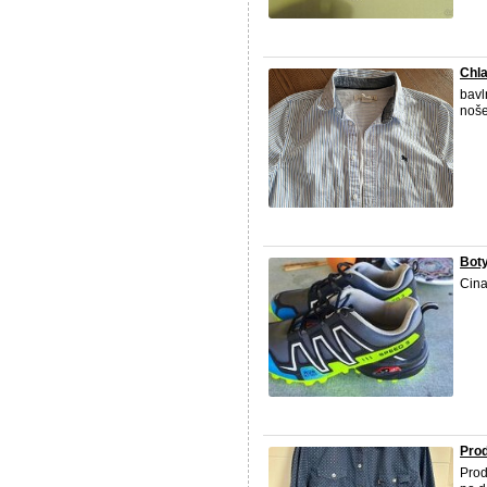
Chla
bavl
noš
Bot
Cina
Pro
Prod