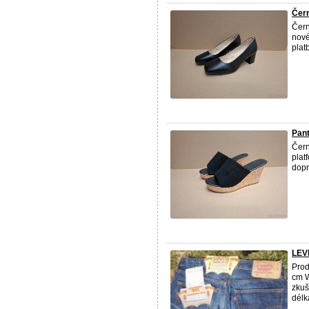
Čern
Čern
nové
plat
Pant
Čern
plat
dopr
LEVI
Prod
cm W
zkuš
délk