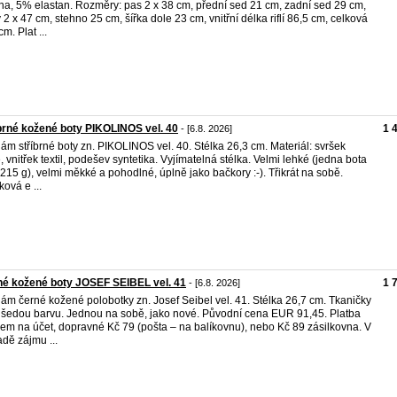
na, 5% elastan. Rozměry: pas 2 x 38 cm, přední sed 21 cm, zadní sed 29 cm,
 2 x 47 cm, stehno 25 cm, šířka dole 23 cm, vnitřní délka riflí 86,5 cm, celková
m. Plat ...
brné kožené boty PIKOLINOS vel. 40
1 
- [6.8. 2026]
ám stříbrné boty zn. PIKOLINOS vel. 40. Stélka 26,3 cm. Materiál: svršek
, vnitřek textil, podešev syntetika. Vyjímatelná stélka. Velmi lehké (jedna bota
 215 g), velmi měkké a pohodlné, úplně jako bačkory :-). Třikrát na sobě.
ková e ...
é kožené boty JOSEF SEIBEL vel. 41
1 
- [6.8. 2026]
ám černé kožené polobotky zn. Josef Seibel vel. 41. Stélka 26,7 cm. Tkaničky
 šedou barvu. Jednou na sobě, jako nové. Původní cena EUR 91,45. Platba
em na účet, dopravné Kč 79 (pošta – na balíkovnu), nebo Kč 89 zásilkovna. V
adě zájmu ...