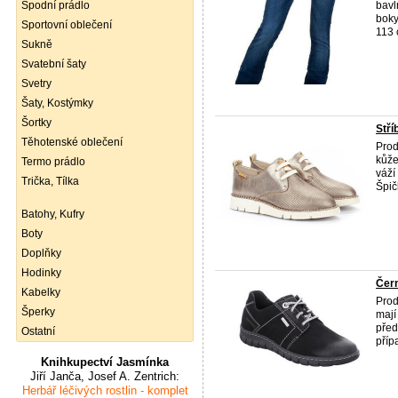
Spodní prádlo
bavl
boky
Sportovní oblečení
113 c
Sukně
Svatební šaty
Svetry
Šaty, Kostýmky
Šortky
Stří
Těhotenské oblečení
Prod
kůže
Termo prádlo
váží
Trička, Tílka
Špič
Batohy, Kufry
Boty
Doplňky
Hodinky
Čern
Kabelky
Prod
Šperky
mají
před
Ostatní
příp
Knihkupectví Jasmínka
Jiří Janča, Josef A. Zentrich:
Herbář léčivých rostlin - komplet