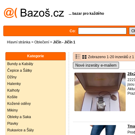
... bazar pro každého
Co:
Hlavní stránka
>
Oblečení
>
Jičín - Jičín 1
Kategorie
Zobrazeno 1-20 inzerátů z 1
Bundy a Kabáty
Nové inzeráty e-mailem
Čepice a Šátky
28x2
Džíny
2221
Halenky
jsou
Aktu
Kalhoty
Praz
Košile
Kožené oděvy
Mikiny
Obleky a Saka
Plavky
Tmav
Rukavice a Šály
Prod