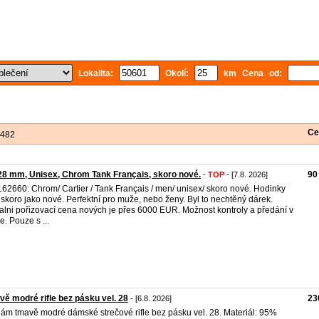
Lokalita:
Okolí:
km Cena od:
Ce
 482
8 mm, Unisex, Chrom Tank Français, skoro nové.
90
-
TOP
- [7.8. 2026]
62660: Chrom/ Cartier / Tank Français / men/ unisex/ skoro nové. Hodinky
 skoro jako nové. Perfektní pro muže, nebo ženy. Byl to nechtěný dárek.
alni pořizovací cena nových je přes 6000 EUR. Možnost kontroly a předání v
e. Pouze s ...
ě modré rifle bez pásku vel. 28
23
- [6.8. 2026]
ám tmavě modré dámské strečové rifle bez pásku vel. 28. Materiál: 95%