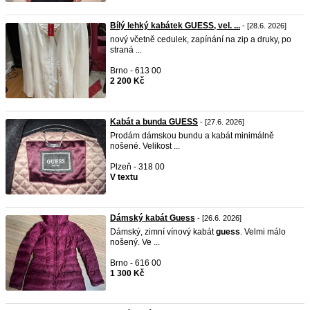
Bílý lehký kabátek GUESS, vel. ...
- [28.6. 2026]
nový včetně cedulek, zapínání na zip a druky, po
straná ...
Brno - 613 00
2 200 Kč
Kabát a bunda GUESS
- [27.6. 2026]
Prodám dámskou bundu a kabát minimálně
nošené. Velikost ...
Plzeň - 318 00
V textu
Dámský kabát Guess
- [26.6. 2026]
Dámský, zimní vínový kabát
guess
. Velmi málo
nošený. Ve ...
Brno - 616 00
1 300 Kč