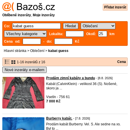
Přidat inzerát
Oblíbené inzeráty
,
Moje inzeráty
Co:
Lokalita:
Okolí:
km
Cena od:
- do:
Kč
Hlavní stránka
>
Oblečení
>
kabat guess
Cena
1-16 inzerátů z 16
Nové inzeráty e-mailem
Prodám zimní kabáty a bundu
- [8.8. 2026]
Kabát (CalvinKlein) - velikost 36 (S). Nošené,
skoro ja ...
Vsetín - 756 61
7 000 Kč
Burberry kabát.
- [7.8. 2026]
Prodám kabát Burberry. Vel. S. Ale sedne na xs.
Byl to ...