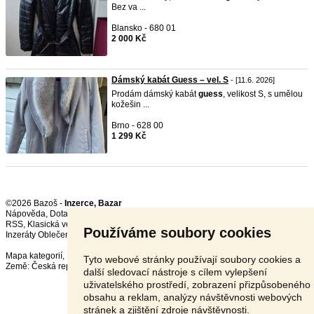
Bez va ...
Blansko - 680 01
2 000 Kč
Dámský kabát Guess – vel. S
- [11.6. 2026]
Prodám dámský kabát
guess
, velikost S, s umělou
kožešin ...
Brno - 628 00
1 299 Kč
©2026 Bazoš -
Inzerce, Bazar
Nápověda
,
Dotazy
,
Hodnocení
,
Kontakt
,
Reklama
,
Podmínky
,
Ochrana údajů
,
RSS
,
Používáme soubory cookies
Inzeráty Oblečení celkem:
90669
, za 24 hodin:
2258
Mapa kategorií
,
Nejvyhledávanější výrazy
Tyto webové stránky používají soubory cookies a
Země:
Česká republika
,
Slovensko
,
Polsko
,
Rakousko
další sledovací nástroje s cílem vylepšení
uživatelského prostředí, zobrazení přizpůsobeného
obsahu a reklam, analýzy návštěvnosti webových
stránek a zjištění zdroje návštěvnosti.