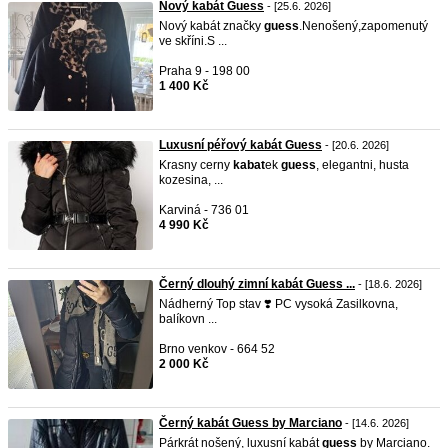
Nový kabát Guess
- [25.6. 2026]
Nový kabát značky
guess
.Nenošený,zapomenutý
ve skříni.S ...
Praha 9 - 198 00
1 400 Kč
Luxusní péřový kabát Guess
- [20.6. 2026]
Krasny cerny
kabat
ek
guess
, elegantni, husta
kozesina, ...
Karviná - 736 01
4 990 Kč
Černý dlouhý zimní kabát Guess ...
- [18.6. 2026]
Nádherný Top stav ❣️ PC vysoká Zasilkovna,
balíkovn ...
Brno venkov - 664 52
2 000 Kč
Černý kabát Guess by Marciano
- [14.6. 2026]
Párkrát nošený, luxusní kabát
guess
by Marciano.