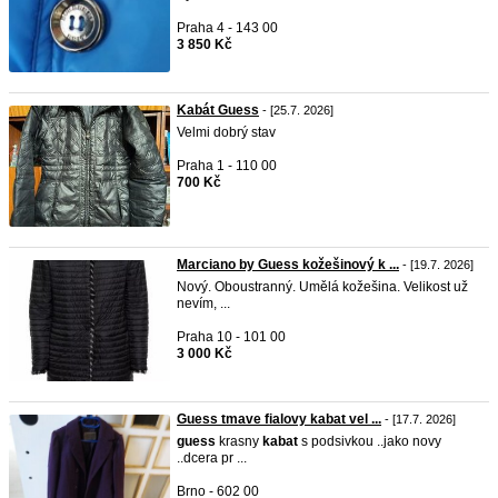
Praha 4 - 143 00
3 850 Kč
Kabát Guess
- [25.7. 2026]
Velmi dobrý stav
Praha 1 - 110 00
700 Kč
Marciano by Guess kožešinový k ...
- [19.7. 2026]
Nový. Oboustranný. Umělá kožešina. Velikost už
nevím, ...
Praha 10 - 101 00
3 000 Kč
Guess tmave fialovy kabat vel ...
- [17.7. 2026]
guess
krasny
kabat
s podsivkou ..jako novy
..dcera pr ...
Brno - 602 00