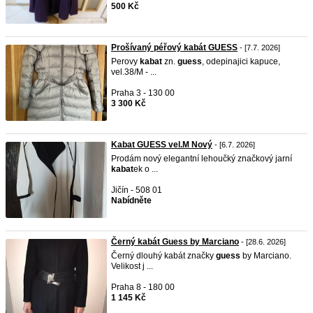
500 Kč
Prošívaný péřový kabát GUESS
- [7.7. 2026]
Perovy
kabat
zn.
guess
, odepinajici kapuce,
vel.38/M - ...
Praha 3 - 130 00
3 300 Kč
Kabat GUESS vel.M Nový
- [6.7. 2026]
Prodám nový elegantní lehoučký značkový jarní
kabat
ek o ...
Jičín - 508 01
Nabídněte
Černý kabát Guess by Marciano
- [28.6. 2026]
Černý dlouhý kabát značky
guess
by Marciano.
Velikost j ...
Praha 8 - 180 00
1 145 Kč