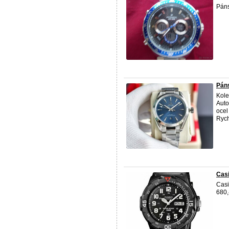
Pán
Pán
Kole
Auto
ocel
Rych
Cas
Cas
680,