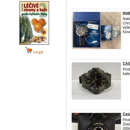
Hodi
Nabí
Chro
výšk
Kera
koupit
CAS
Pro
bate
Cas
Prod
Znač
200m