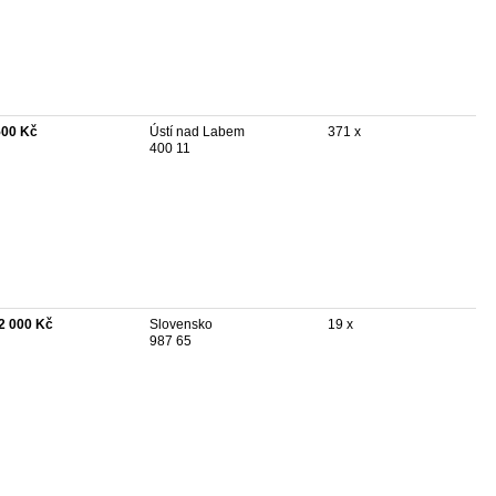
500 Kč
Ústí nad Labem
371 x
400 11
2 000 Kč
Slovensko
19 x
987 65