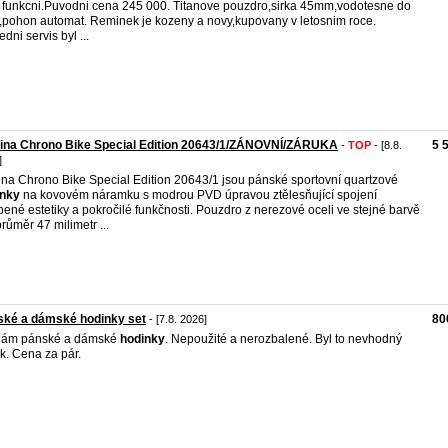
 funkcni.Puvodni cena 245 000. Titanove pouzdro,sirka 45mm,vodotesne do
pohon automat. Reminek je kozeny a novy,kupovany v letosnim roce.
dni servis byl ...
tina Chrono Bike Special Edition 20643/1/ZÁNOVNÍ/ZÁRUKA
5 
-
TOP
- [8.8.
]
ina Chrono Bike Special Edition 20643/1 jsou pánské sportovní quartzové
inky
na kovovém náramku s modrou PVD úpravou ztělesňující spojení
íbené estetiky a pokročilé funkčnosti. Pouzdro z nerezové oceli ve stejné barvě
růměr 47 milimetr ...
ské a dámské hodinky set
80
- [7.8. 2026]
dám pánské a dámské
hodinky
. Nepoužité a nerozbalené. Byl to nevhodný
k. Cena za pár.