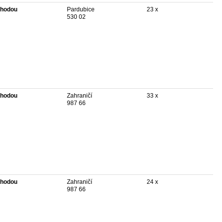
hodou
Pardubice
23 x
530 02
hodou
Zahraničí
33 x
987 66
hodou
Zahraničí
24 x
987 66