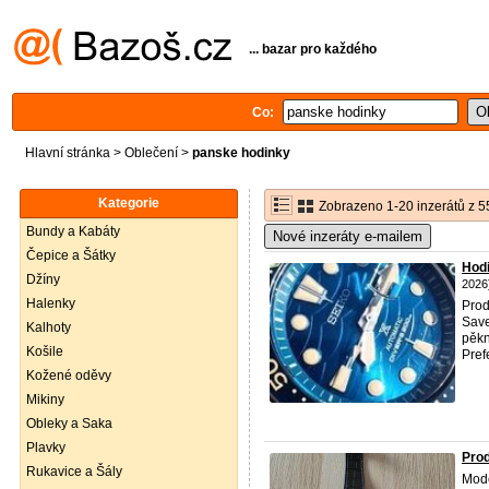
... bazar pro každého
Co:
Hlavní stránka
>
Oblečení
>
panske hodinky
Kategorie
Zobrazeno 1-20 inzerátů z 5
Bundy a Kabáty
Nové inzeráty e-mailem
Čepice a Šátky
Hod
Džíny
2026
Halenky
Pro
Save
Kalhoty
pěkn
Košile
Prefe
Kožené oděvy
Mikiny
Obleky a Saka
Plavky
Prod
Rukavice a Šály
Mode