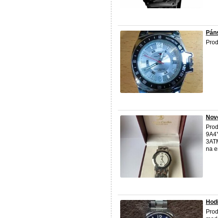
Páns
Pro
Nové
Prod
9A4Y
3ATM
na em
Hod
Prod