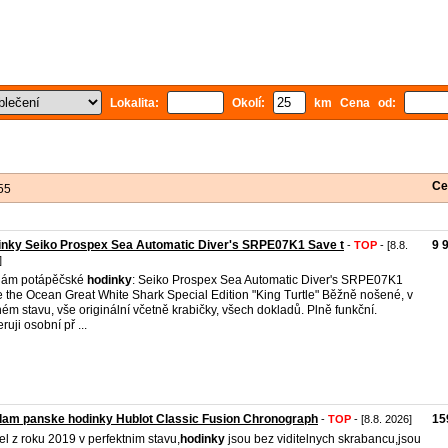
Lokalita:
Okolí:
km Cena od:
Ce
55
inky Seiko Prospex Sea Automatic Diver's SRPE07K1 Save t
9 
-
TOP
- [8.8.
]
dám potápěčské
hodinky
: Seiko Prospex Sea Automatic Diver's SRPE07K1
 the Ocean Great White Shark Special Edition "King Turtle" Běžně nošené, v
ém stavu, vše originální včetně krabičky, všech dokladů. Plně funkční.
ruji osobní př ...
am panske hodinky Hublot Classic Fusion Chronograph
15
-
TOP
- [8.8. 2026]
l z roku 2019 v perfektnim stavu,
hodinky
jsou bez viditelnych skrabancu,jsou