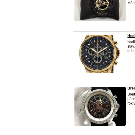
Módn
Hodi
hod
stav
info
Brei
Brei
pán
rok 
...