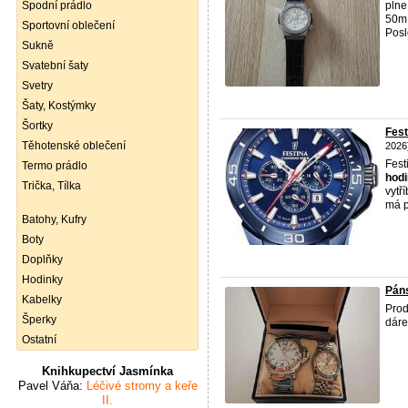
Spodní prádlo
plne
50m,
Sportovní oblečení
Posle
Sukně
Svatební šaty
Svetry
Šaty, Kostýmky
Šortky
Fes
Těhotenské oblečení
2026
Fest
Termo prádlo
hod
Trička, Tílka
vytř
má p
Batohy, Kufry
Boty
Doplňky
Hodinky
Pán
Kabelky
Pro
Šperky
dáre
Ostatní
Knihkupectví Jasmínka
Pavel Váňa:
Léčivé stromy a keře
II.