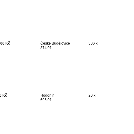
500 Kč
České Budějovice
306 x
374 01
0 Kč
Hodonín
20 x
695 01