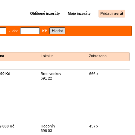
Oblíbené inzeráty
Moje inzeráty
Přidat inzerát
- do:
Kč
na
Lokalita
Zobrazeno
990 Kč
Brno venkov
666 x
691 22
9 000 Kč
Hodonín
457 x
696 03