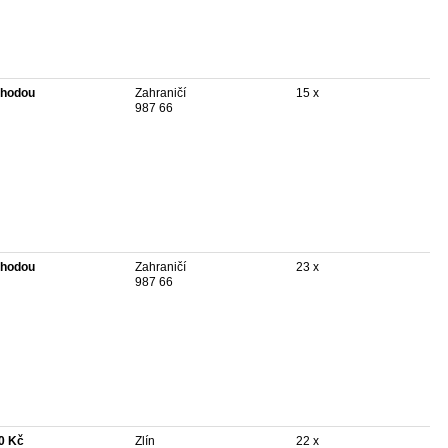
hodou
Zahraničí
15 x
987 66
hodou
Zahraničí
23 x
987 66
0 Kč
Zlín
22 x