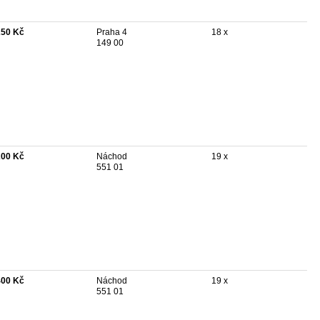
250 Kč
Praha 4
18 x
149 00
200 Kč
Náchod
19 x
551 01
400 Kč
Náchod
19 x
551 01