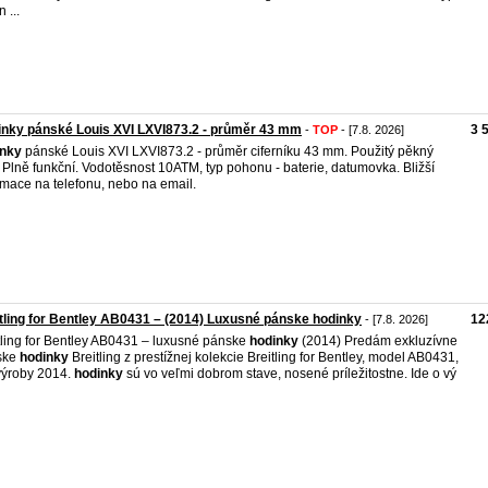
 ...
nky pánské Louis XVI LXVI873.2 - průměr 43 mm
3 
-
TOP
- [7.8. 2026]
inky
pánské Louis XVI LXVI873.2 - průměr ciferníku 43 mm. Použitý pěkný
. Plně funkční. Vodotěsnost 10ATM, typ pohonu - baterie, datumovka. Bližší
rmace na telefonu, nebo na email.
tling for Bentley AB0431 – (2014) Luxusné pánske hodinky
12
- [7.8. 2026]
tling for Bentley AB0431 – luxusné pánske
hodinky
(2014) Predám exkluzívne
ske
hodinky
Breitling z prestížnej kolekcie Breitling for Bentley, model AB0431,
výroby 2014.
hodinky
sú vo veľmi dobrom stave, nosené príležitostne. Ide o vý