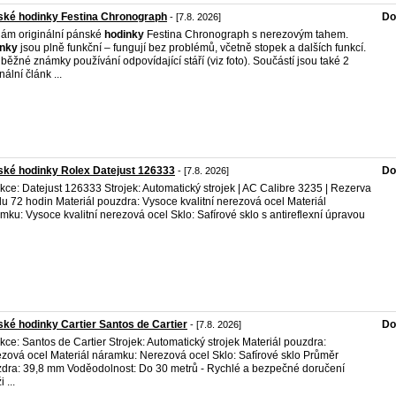
ské hodinky Festina Chronograph
Do
- [7.8. 2026]
ám originální pánské
hodinky
Festina Chronograph s nerezovým tahem.
inky
jsou plně funkční – fungují bez problémů, včetně stopek a dalších funkcí.
 běžné známky používání odpovídající stáří (viz foto). Součástí jsou také 2
nální článk ...
ké hodinky Rolex Datejust 126333
Do
- [7.8. 2026]
kce: Datejust 126333 Strojek: Automatický strojek | AC Calibre 3235 | Rezerva
u 72 hodin Materiál pouzdra: Vysoce kvalitní nerezová ocel Materiál
mku: Vysoce kvalitní nerezová ocel Sklo: Safírové sklo s antireflexní úpravou
ké hodinky Cartier Santos de Cartier
Do
- [7.8. 2026]
kce: Santos de Cartier Strojek: Automatický strojek Materiál pouzdra:
zová ocel Materiál náramku: Nerezová ocel Sklo: Safírové sklo Průměr
dra: 39,8 mm Voděodolnost: Do 30 metrů - Rychlé a bezpečné doručení
 ...