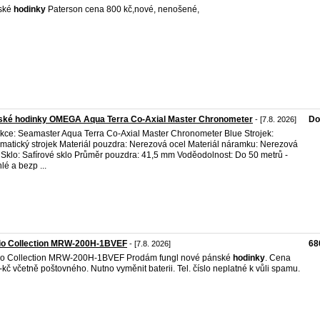
ské
hodinky
Paterson cena 800 kč,nové, nenošené,
ské hodinky OMEGA Aqua Terra Co-Axial Master Chronometer
Do
- [7.8. 2026]
kce: Seamaster Aqua Terra Co-Axial Master Chronometer Blue Strojek:
matický strojek Materiál pouzdra: Nerezová ocel Materiál náramku: Nerezová
 Sklo: Safírové sklo Průměr pouzdra: 41,5 mm Voděodolnost: Do 50 metrů -
lé a bezp ...
io Collection MRW-200H-1BVEF
68
- [7.8. 2026]
io Collection MRW-200H-1BVEF Prodám fungl nové pánské
hodinky
. Cena
-kč včetně poštovného. Nutno vyměnit baterii. Tel. číslo neplatné k vůli spamu.