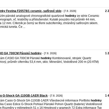
nky Festina F20578/1 ceramic, safírové sklo
2 
- [7.8. 2026]
zím pánské analogové chronografické quartzové
hodinky
ze série Ceramic
nograph, vč. krabičky a příslušenství. Kulaté pouzdro má průměr 44 mm,
a 12 mm. Ciferník je černý se třemi subciferníky, chráněný safírovým sklem.
mická luneta. Če ...
IO GA 700CM Pánské hodinky
1 
- [7.8. 2026]
dám CASIO GA 700CM Pánské
hodinky
Kombinované, strojek: Quartz
riový, průměr ciferníku 53,4 mm, sklo: Minerální, Vodotěsné 200 m (20 ATM)
io G-Shock GA-110GB-1AER Black
1 
- [7.8. 2026]
ám Casio G-Shock GA-110GB-1AER Všeobecné informace Portfolio
hodinky
ka Casio Edice G-Shock Pohlaví Pánské Pohon Quartz (baterie) Vodotěsnost
 Rozměry v milimetrech 51 x 16 Hmotnost v gramech 72 Extra informace Typ