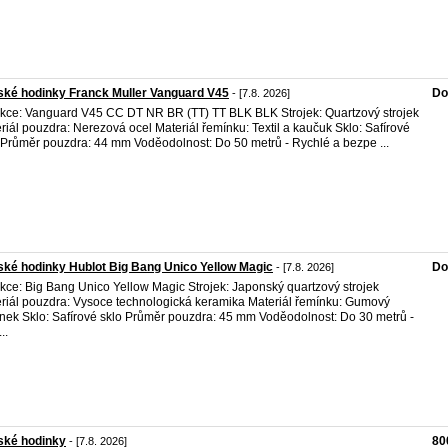
ké hodinky Franck Muller Vanguard V45
Do
- [7.8. 2026]
kce: Vanguard V45 CC DT NR BR (TT) TT BLK BLK Strojek: Quartzový strojek
riál pouzdra: Nerezová ocel Materiál řemínku: Textil a kaučuk Sklo: Safírové
 Průměr pouzdra: 44 mm Voděodolnost: Do 50 metrů - Rychlé a bezpe ...
ké hodinky Hublot Big Bang Unico Yellow Magic
Do
- [7.8. 2026]
kce: Big Bang Unico Yellow Magic Strojek: Japonský quartzový strojek
riál pouzdra: Vysoce technologická keramika Materiál řemínku: Gumový
nek Sklo: Safírové sklo Průměr pouzdra: 45 mm Voděodolnost: Do 30 metrů -
..
ské hodinky
80
- [7.8. 2026]