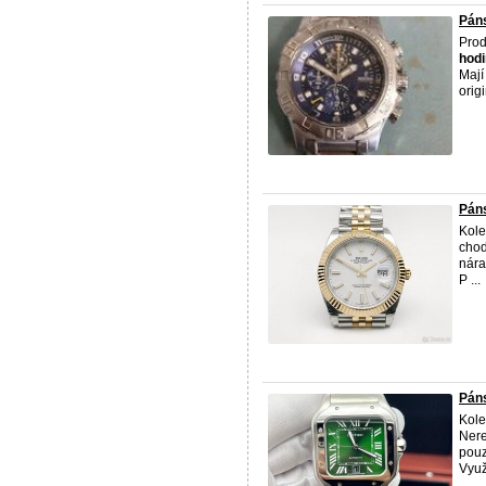
Pán
Prod
hod
Mají
origi
Páns
Kole
chod
nára
P ...
Páns
Kole
Nere
pouz
Využi