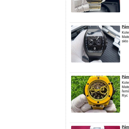
Páns
Kole
Mate
sklo
Páns
Kole
Mate
řemí
Ryc .
Pán