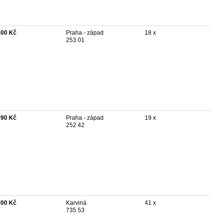
200 Kč
Praha - západ
18 x
253 01
990 Kč
Praha - západ
19 x
252 42
000 Kč
Karviná
41 x
735 53