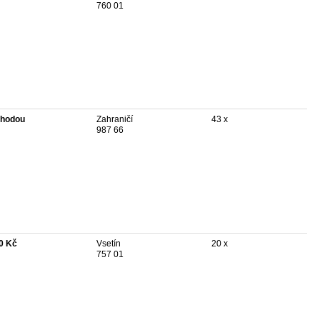
760 01
hodou
Zahraničí
43 x
987 66
0 Kč
Vsetín
20 x
757 01