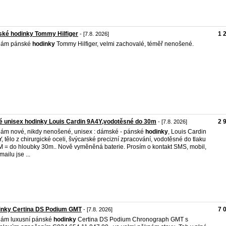
ké hodinky Tommy Hilfiger
1 
- [7.8. 2026]
dám pánské
hodinky
Tommy Hilfiger, velmi zachovalé, téměř nenošené.
 unisex hodinky Louis Cardin 9A4Y,vodotěsné do 30m
2 
- [7.8. 2026]
ám nové, nikdy nenošené, unisex : dámské - pánské
hodinky
, Louis Cardin
, tělo z chirurgické oceli, švýcarské precizní zpracování, vodotěsné do tlaku
 = do hloubky 30m.. Nově vyměněná baterie. Prosím o kontakt SMS, mobil,
ailu jse ...
inky Certina DS Podium GMT
7 
- [7.8. 2026]
ám luxusní pánské
hodinky
Certina DS Podium Chronograph GMT s