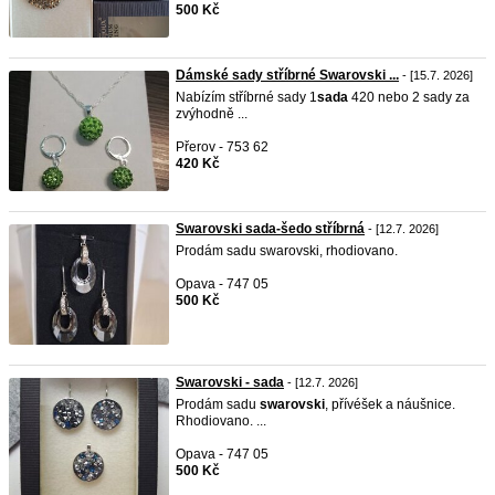
500 Kč
Dámské sady stříbrné Swarovski ...
- [15.7. 2026]
Nabízím stříbrné sady 1
sada
420 nebo 2 sady za
zvýhodně ...
Přerov - 753 62
420 Kč
Swarovski sada-šedo stříbrná
- [12.7. 2026]
Prodám sadu swarovski, rhodiovano.
Opava - 747 05
500 Kč
Swarovski - sada
- [12.7. 2026]
Prodám sadu
swarovski
, přívéšek a náušnice.
Rhodiovano. ...
Opava - 747 05
500 Kč