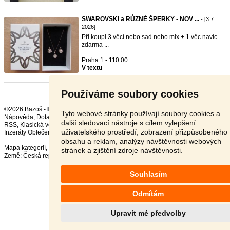
SWAROVSKI a RŮZNÉ ŠPERKY - NOV ...
- [3.7.
2026]
Při koupi 3 věcí nebo sad nebo mix + 1 věc navíc
zdarma ...
Praha 1 - 110 00
V textu
Používáme soubory cookies
©2026 Bazoš -
Inzerce, Bazar
Tyto webové stránky používají soubory cookies a
Nápověda
,
Dotazy
,
Hodnocení
,
Kontakt
,
Reklama
,
Podmínky
,
Ochrana údajů
,
další sledovací nástroje s cílem vylepšení
RSS
,
uživatelského prostředí, zobrazení přizpůsobeného
Inzeráty Oblečení celkem:
91133
, za 24 hodin:
1976
obsahu a reklam, analýzy návštěvnosti webových
Mapa kategorií
,
Nejvyhledávanější výrazy
stránek a zjištění zdroje návštěvnosti.
Země:
Česká republika
,
Slovensko
,
Polsko
,
Rakousko
Souhlasím
Odmítám
Upravit mé předvolby