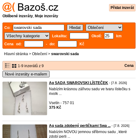
Přidat inzerát
Oblíbené inzeráty
,
Moje inzeráty
Co:
Lokalita:
Okolí:
km
Cena od:
- do:
Kč
Hlavní stránka
>
Oblečení
>
swarovski sada
Cena
1-9 inzerátů z 9
Nové inzeráty e-mailem
Ag SADA SWAROVSKI LÍSTEČEK
- [7.8. 2026]
Nabízím krásnou zářivou sadu ve tvaru lístečku s
rivolk ...
Vsetín - 757 01
375 Kč
Ag sada zdobený perličkami Swa ...
- [7.8. 2026]
Nabízím NOVOU jemnou stříbrnou sadu , které
zdobí perli ...