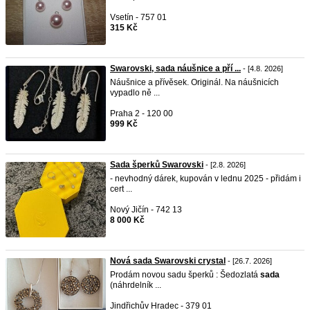
Vsetín - 757 01
315 Kč
Swarovski, sada náušnice a pří ...
- [4.8. 2026]
Náušnice a přívěsek. Originál. Na náušnicích
vypadlo ně ...
Praha 2 - 120 00
999 Kč
Sada šperků Swarovski
- [2.8. 2026]
- nevhodný dárek, kupován v lednu 2025 - přidám i
cert ...
Nový Jičín - 742 13
8 000 Kč
Nová sada Swarovski crystal
- [26.7. 2026]
Prodám novou sadu šperků : Šedozlatá
sada
(náhrdelník ...
Jindřichův Hradec - 379 01