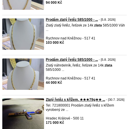
94 000 Kč
Prodám zlatý řetěz 585/1000 - ...
- [5.8. 2026]
Zlatý zlatý řetěz, řetízek ze 14k
zlata
585/1000 Váh
...
Rychnov nad Kněžnou - 517 41
103 000 Kč
Prodám zlatý řetěz 585/1000 - ...
- [5.8. 2026]
Zlatý náhrdelník, řetěz, řetízek ze 14k
zlata
585/1000 ...
Rychnov nad Kněžnou - 517 41
44 000 Kč
Zlatý řetěz s křížem. ★★★79g★★ ...
- [30.7. 2026]
Tel. 721800001 Prodám zlatý řetěz s křížem
vyrobený ze ...
Hradec Králové - 500 11
171 000 Kč