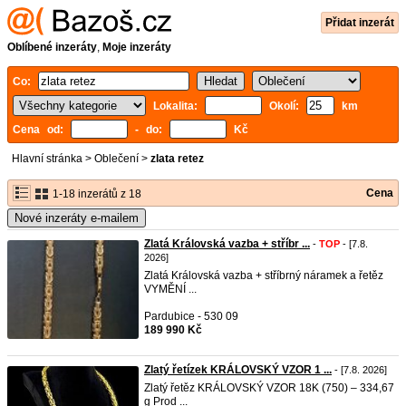
Přidat inzerát
Oblíbené inzeráty
,
Moje inzeráty
Co:
Lokalita:
Okolí:
km
Cena od:
- do:
Kč
Hlavní stránka
>
Oblečení
>
zlata retez
Cena
1-18 inzerátů z 18
Nové inzeráty e-mailem
Zlatá Královská vazba + stříbr ...
-
TOP
- [7.8.
2026]
Zlatá Královská vazba + stříbrný náramek a řetěz
VYMĚNÍ ...
Pardubice - 530 09
189 990 Kč
Zlatý řetízek KRÁLOVSKÝ VZOR 1 ...
- [7.8. 2026]
Zlatý řetěz KRÁLOVSKÝ VZOR 18K (750) – 334,67
g Prod ...