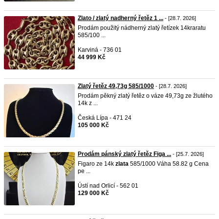
Zlato / zlatý nadherný řetěz 1 ...
- [28.7. 2026]
Prodám použitý nádherný zlatý řetízek 14kraratu
585/100 ...
Karviná - 736 01
44 999 Kč
Zlatý řetěz 49,73g 585/1000
- [28.7. 2026]
Prodám pěkný zlatý řetěz o váze 49,73g ze žlutého
14k z ...
Česká Lípa - 471 24
105 000 Kč
Prodám pánský zlatý řetěz Figa ...
- [25.7. 2026]
Figaro ze 14k
zlata
585/1000 Váha 58.82 g Cena
pe ...
Ústí nad Orlicí - 562 01
129 000 Kč