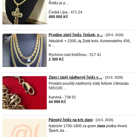
Řetěz je p ...
Česká Lípa - 471 24
400 000 Kč
Prodám zlatý řetěz, řetízek, n ...
- [29.6. 2026]
Aktuálně +-2300,-/g Zlaté kolo, Komenského 456,
K ...
Rychnov nad Kněžnou - 517 41
2 300 Kč
Zlato / zlatý nádherný řetěz v ...
- [23.6. 2026]
Prodám použitý nádherný zlatý řetízek 14kraratu
585/100 ...
Karviná - 736 01
44 999 Kč
Pánský řetěz na krk zlato
- [19.6. 2026]
Nabízím 1700-1800 za gram
zlata
platba ihned.
Šperk zla ...