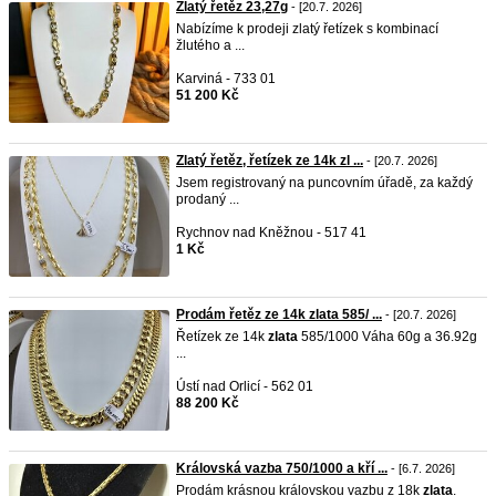
Zlatý řetěz 23,27g
- [20.7. 2026]
Nabízíme k prodeji zlatý řetízek s kombinací
žlutého a ...
Karviná - 733 01
51 200 Kč
Zlatý řetěz, řetízek ze 14k zl ...
- [20.7. 2026]
Jsem registrovaný na puncovním úřadě, za každý
prodaný ...
Rychnov nad Kněžnou - 517 41
1 Kč
Prodám řetěz ze 14k zlata 585/ ...
- [20.7. 2026]
Řetízek ze 14k
zlata
585/1000 Váha 60g a 36.92g
...
Ústí nad Orlicí - 562 01
88 200 Kč
Královská vazba 750/1000 a kří ...
- [6.7. 2026]
Prodám krásnou královskou vazbu z 18k
zlata
.