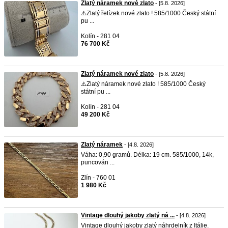
Zlatý náramek nové zlato
- [5.8. 2026]
⚠️Zlatý řetízek nové zlato ! 585/1000 Český státní
pu ...
Kolín - 281 04
76 700 Kč
Zlatý náramek nové zlato
- [5.8. 2026]
⚠️Zlatý náramek nové zlato ! 585/1000 Český
státní pu ...
Kolín - 281 04
49 200 Kč
Zlatý náramek
- [4.8. 2026]
Váha: 0,90 gramů. Délka: 19 cm. 585/1000, 14k,
puncován ...
Zlín - 760 01
1 980 Kč
Vintage dlouhý jakoby zlatý ná ...
- [4.8. 2026]
Vintage dlouhý jakoby zlatý náhrdelník z Itálie.