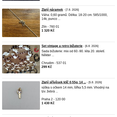
Zlatý náramek
- [7.8. 2026]
Váha: 0,60 gramů. Délka: 18-20 cm. 585/1000,
14k, punco ...
Zlín - 760 01
1 320 Kč
Set vintage a retro bižuterie
- [6.8. 2026]
Sada bižuterie: mix od 60.-90. léta 20. století.
Někter ...
Chrudim - 537 01
299 Kč
Zlatý přívěsek klíč 0,55g, 14 ...
- [5.8. 2026]
výška s očkem 14 mm, šířka 5,5 mm. Vhodný na
tzv. žebrá ...
Praha 2 - 120 00
1 430 Kč