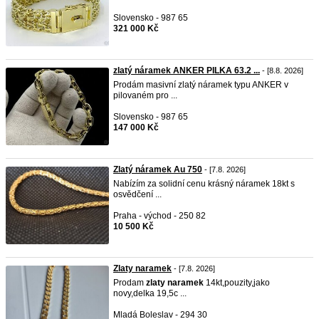
Slovensko - 987 65
321 000 Kč
zlatý náramek ANKER PILKA 63.2 ...
- [8.8. 2026]
Prodám masivní zlatý náramek typu ANKER v
pilovaném pro ...
Slovensko - 987 65
147 000 Kč
Zlatý náramek Au 750
- [7.8. 2026]
Nabízím za solidní cenu krásný náramek 18kt s
osvědčení ...
Praha - východ - 250 82
10 500 Kč
Zlaty naramek
- [7.8. 2026]
Prodam
zlaty
naramek
14kt,pouzity,jako
novy,delka 19,5c ...
Mladá Boleslav - 294 30