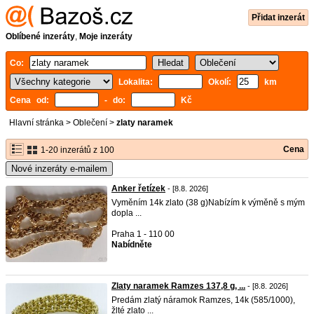
Přidat inzerát
Oblíbené inzeráty
,
Moje inzeráty
Co:
Lokalita:
Okolí:
km
Cena od:
- do:
Kč
Hlavní stránka
>
Oblečení
>
zlaty naramek
Cena
1-20 inzerátů z 100
Nové inzeráty e-mailem
Anker řetízek
- [8.8. 2026]
Vyměním 14k zlato (38 g) ​Nabízím k výměně s mým
dopla ...
Praha 1 - 110 00
Nabídněte
Zlaty naramek Ramzes 137,8 g, ...
- [8.8. 2026]
Predám zlatý náramok Ramzes, 14k (585/1000),
žlté zlato ...