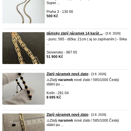
Super ...
Praha 3 - 130 00
500 Kč
dámsky zlatý náramek 14 karát ...
- [3.8. 2026]
- punc: 585 - dlžka: 21cm ( aj so zapínaním ) - šírka
...
Slovensko - 987 65
51 900 Kč
Zlatý náramek nové zlato
- [3.8. 2026]
⚠️Zlatý
naramek
nové zlato ! 585/1000 Český
státní pu ...
Kolín - 281 04
8 695 Kč
Zlatý náramek nové zlato
- [3.8. 2026]
⚠️Zlatý
naramek
nové zlato ! 585/1000 Český
státní pu ...