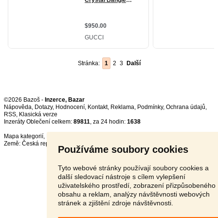
Stránka:
1
2
3
Další
©2026 Bazoš -
Inzerce, Bazar
Nápověda
,
Dotazy
,
Hodnocení
,
Kontakt
,
Reklama
,
Podmínky
,
Ochrana údajů
,
RSS
,
Inzeráty Oblečení celkem:
89811
, za 24 hodin:
1638
Mapa kategorií
,
Nejvyhledávanější výrazy
Země:
Česká republika
,
Slovensko
,
Polsko
,
Rakousko
Používáme soubory cookies
Tyto webové stránky používají soubory cookies a
další sledovací nástroje s cílem vylepšení
uživatelského prostředí, zobrazení přizpůsobeného
obsahu a reklam, analýzy návštěvnosti webových
stránek a zjištění zdroje návštěvnosti.