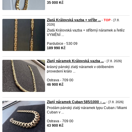
35 000 Kč
Zlatá Královská vazba + stříbr ...
-
TOP
- [7.8.
2026]
Zlatá Královská vazba + stříbrný náramek a řetěz
VYMĚNÍ ...
Pardubice - 530 09
189 990 Kč
Zlatý náramek Královská vazba ...
- [7.8. 2026]
krásný pánský zlatý náramek v oblíbeném
provedení králo ...
Ostrava - 709 00
46 900 Kč
Zlatý náramek Cuban 585/1000 – ...
- [7.8. 2026]
Prodám pánský zlatý náramek typu Cuban / Miami
Cuban v ...
Ostrava - 709 00
43 900 Kč